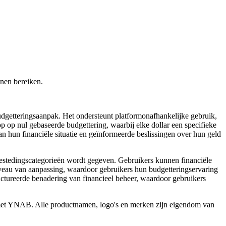
nen bereiken.
udgetteringsaanpak. Het ondersteunt platformonafhankelijke gebruik,
 op nul gebaseerde budgettering, waarbij elke dollar een specifieke
n hun financiële situatie en geïnformeerde beslissingen over hun geld
estedingscategorieën wordt gegeven. Gebruikers kunnen financiële
niveau van aanpassing, waardoor gebruikers hun budgetteringservaring
ctureerde benadering van financieel beheer, waardoor gebruikers
n met YNAB. Alle productnamen, logo's en merken zijn eigendom van