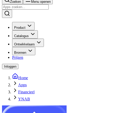
Zoeken
Menu openen
Product
Catalogus
Ontwikkelaars
Bronnen
Prijzen
Inloggen
Home
Apps
Financieel
YNAB