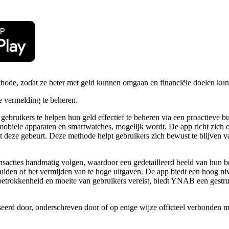
hode, zodat ze beter met geld kunnen omgaan en financiële doelen kun
 vermelding te beheren.
bruikers te helpen hun geld effectief te beheren via een proactieve b
biele apparaten en smartwatches, mogelijk wordt. De app richt zich op
 deze gebeurt. Deze methode helpt gebruikers zich bewust te blijven va
nsacties handmatig volgen, waardoor een gedetailleerd beeld van hun b
chulden of het vermijden van te hoge uitgaven. De app biedt een hoog 
etrokkenheid en moeite van gebruikers vereist, biedt YNAB een gestru
iseerd door, onderschreven door of op enige wijze officieel verbonde