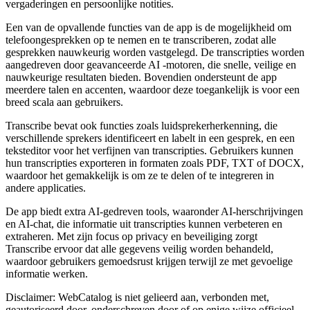
vergaderingen en persoonlijke notities.
Een van de opvallende functies van de app is de mogelijkheid om
telefoongesprekken op te nemen en te transcriberen, zodat alle
gesprekken nauwkeurig worden vastgelegd. De transcripties worden
aangedreven door geavanceerde AI -motoren, die snelle, veilige en
nauwkeurige resultaten bieden. Bovendien ondersteunt de app
meerdere talen en accenten, waardoor deze toegankelijk is voor een
breed scala aan gebruikers.
Transcribe bevat ook functies zoals luidsprekerherkenning, die
verschillende sprekers identificeert en labelt in een gesprek, en een
teksteditor voor het verfijnen van transcripties. Gebruikers kunnen
hun transcripties exporteren in formaten zoals PDF, TXT of DOCX,
waardoor het gemakkelijk is om ze te delen of te integreren in
andere applicaties.
De app biedt extra AI-gedreven tools, waaronder AI-herschrijvingen
en AI-chat, die informatie uit transcripties kunnen verbeteren en
extraheren. Met zijn focus op privacy en beveiliging zorgt
Transcribe ervoor dat alle gegevens veilig worden behandeld,
waardoor gebruikers gemoedsrust krijgen terwijl ze met gevoelige
informatie werken.
Disclaimer: WebCatalog is niet gelieerd aan, verbonden met,
geautoriseerd door, onderschreven door of op enige wijze officieel