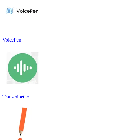
VoicePen
TranscribeGo