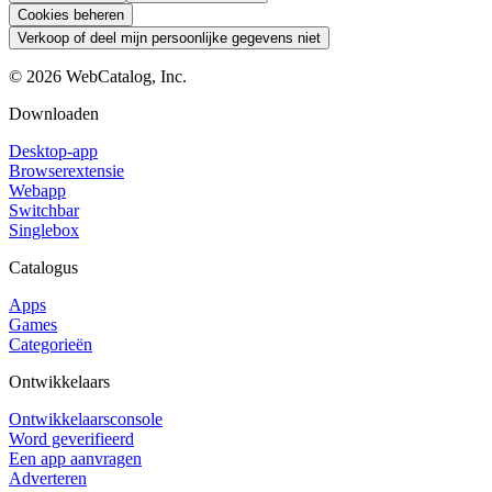
Cookies beheren
Verkoop of deel mijn persoonlijke gegevens niet
©
2026
WebCatalog, Inc.
Downloaden
Desktop-app
Browserextensie
Webapp
Switchbar
Singlebox
Catalogus
Apps
Games
Categorieën
Ontwikkelaars
Ontwikkelaarsconsole
Word geverifieerd
Een app aanvragen
Adverteren