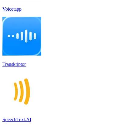
Voicetapp
Transkriptor
SpeechText.AI