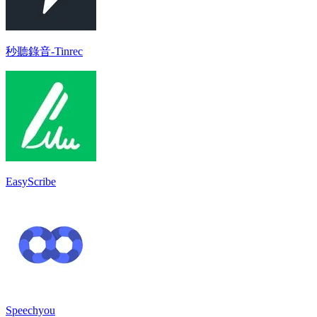
秒聽錄音-Tinrec
EasyScribe
Speechyou