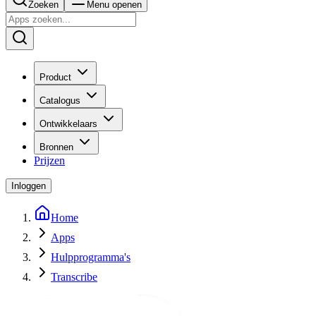
Zoeken
Menu openen
Product
Catalogus
Ontwikkelaars
Bronnen
Prijzen
Inloggen
Home
Apps
Hulpprogramma's
Transcribe