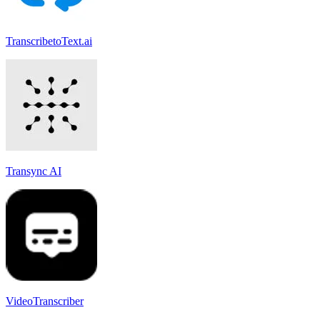
TranscribetoText.ai
Transync AI
VideoTranscriber