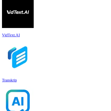
VidText.AI
Transkrip