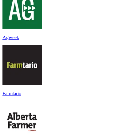
Agweek
Farmtario