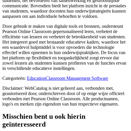
studenten, het bevorderen van samenwerking en gestroomlijnde
communicatie. Bovendien biedt het platform inzicht in de prestaties
van studenten, waardoor docenten hun onderwijstrategieën kunnen
aanpassen om aan individuele behoeften te voldoen.
Door gebruik te maken van digitale tools en bronnen, ondersteunt
Pearson Online Classroom gepersonaliseerd leren, verbetert de
efficiëntie van leraren en verbetert de betrokkenheid van studenten.
Het integreert goed met bestaande educatieve kaders, waardoor het
een waardevol hulpmiddel is voor opvoeders die technologie
effectief willen opnemen in hun onderwijspraktijken. De focus van
het platform op flexibiliteit en toegankelijkheid zorgt ervoor dat
zowel leraren als studenten kunnen profiteren van de functies ervan
in verschillende educatieve instellingen.
Categorieën
:
Education
Classroom Management Software
Disclaimer: WebCatalog is niet gelieerd aan, verbonden met,
geautoriseerd door, onderschreven door of op enige wijze officieel
verbonden met Pearson Online Classroom. Alle productnamen,
logo's en merken zijn eigendom van hun respectieve eigenaren.
Misschien bent u ook hierin
geïnteresseerd