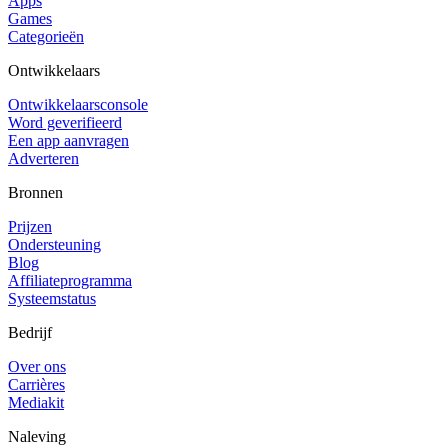
Apps
Games
Categorieën
Ontwikkelaars
Ontwikkelaarsconsole
Word geverifieerd
Een app aanvragen
Adverteren
Bronnen
Prijzen
Ondersteuning
Blog
Affiliateprogramma
Systeemstatus
Bedrijf
Over ons
Carrières
Mediakit
Naleving