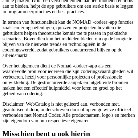
aan te pakken. Door een verscheidenheid aan leermiddelen en tools
aan te bieden, helpt de app gebruikers om een ​​sterke basis te leggen
in programmeerprincipes en best practices.
In termen van functionaliteit kan de NOMAD -codeer -app functies
zoals coderingsoefeningen, quizzen en projecten bevatten die
gebruikers helpen theoretische kennis toe te passen in praktische
scenario's. Bovendien kan het middelen bieden om op de hoogte te
blijven van de nieuwste trends en technologieën in de
coderingswereld, zodat gebruikers concurrerend blijven op de
arbeidsmarkt.
Over het algemeen dient de Nomad -codeer -app als een
waardevolle bron voor iedereen die zijn coderingsvaardigheden wil
verbeteren, hetzij voor persoonlijke projecten of professionele
ontwikkeling. De gestructureerde aanpak en uitgebreide bronnen
maken het een effectief hulpmiddel voor leren en groei op het
gebied van codering.
Disclaimer: WebCatalog is niet gelieerd aan, verbonden met,
geautoriseerd door, onderschreven door of op enige wijze officieel
verbonden met Nomad Coder. Alle productnamen, logo's en merken
zijn eigendom van hun respectieve eigenaren.
Misschien bent u ook hierin