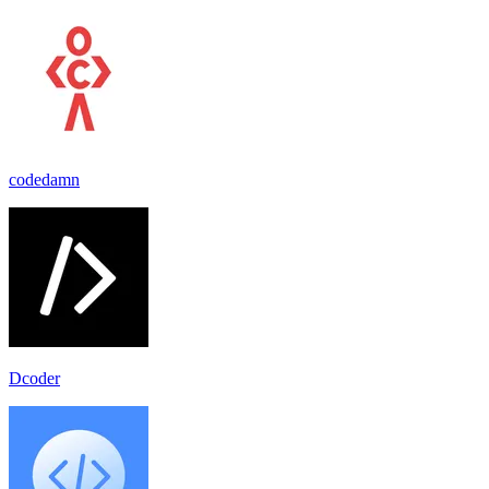
codedamn
Dcoder