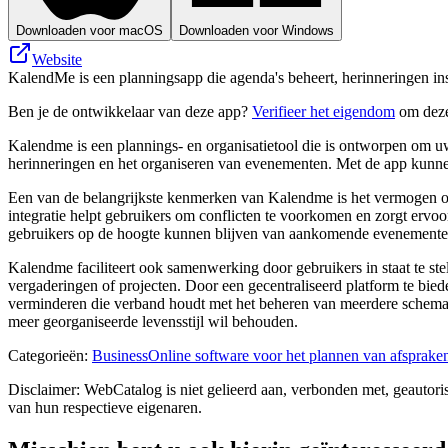
Downloaden voor macOS
Downloaden voor Windows
Website
KalendMe is een planningsapp die agenda's beheert, herinneringen in
Ben je de ontwikkelaar van deze app?
Verifieer het eigendom
om deze
Kalendme is een plannings- en organisatietool die is ontworpen om uw 
herinneringen en het organiseren van evenementen. Met de app kunnen
Een van de belangrijkste kenmerken van Kalendme is het vermogen om
integratie helpt gebruikers om conflicten te voorkomen en zorgt erv
gebruikers op de hoogte kunnen blijven van aankomende evenemente
Kalendme faciliteert ook samenwerking door gebruikers in staat te st
vergaderingen of projecten. Door een gecentraliseerd platform te bied
verminderen die verband houdt met het beheren van meerdere schema's
meer georganiseerde levensstijl wil behouden.
Categorieën
:
Business
Online software voor het plannen van afsprake
Disclaimer: WebCatalog is niet gelieerd aan, verbonden met, geautor
van hun respectieve eigenaren.