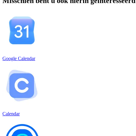
Misschien bent u ook hierin geïnteresseerd
Google Calendar
Calendar