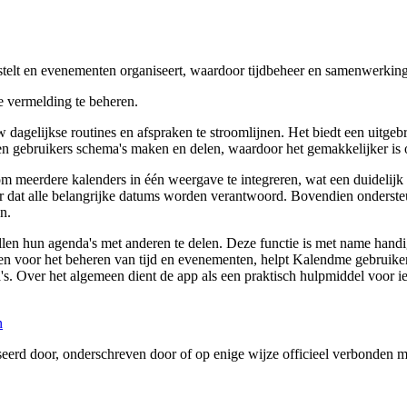
stelt en evenementen organiseert, waardoor tijdbeheer en samenwerkin
 vermelding te beheren.
dagelijkse routines en afspraken te stroomlijnen. Het biedt een uitgebr
 gebruikers schema's maken en delen, waardoor het gemakkelijker is o
 meerdere kalenders in één weergave te integreren, wat een duidelij
oor dat alle belangrijke datums worden verantwoord. Bovendien onders
n.
ellen hun agenda's met anderen te delen. Deze functie is met name han
en voor het beheren van tijd en evenementen, helpt Kalendme gebruikers
. Over het algemeen dient de app als een praktisch hulpmiddel voor i
n
iseerd door, onderschreven door of op enige wijze officieel verbonde