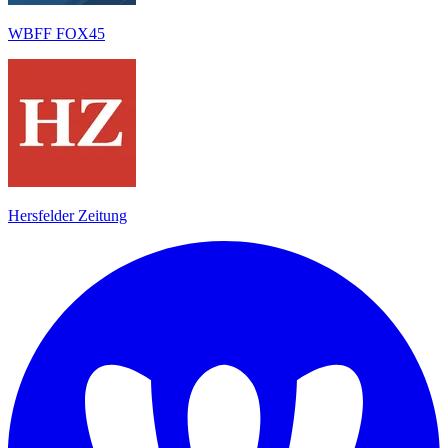
WBFF FOX45
Hersfelder Zeitung