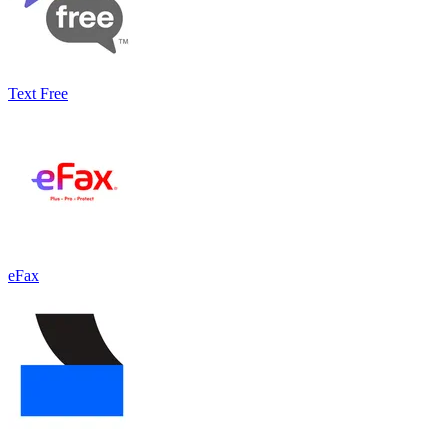
Text Free
eFax