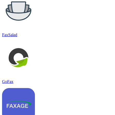
FaxSalad
GoFax