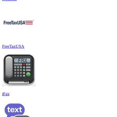
FreeTaxUSA
iFax