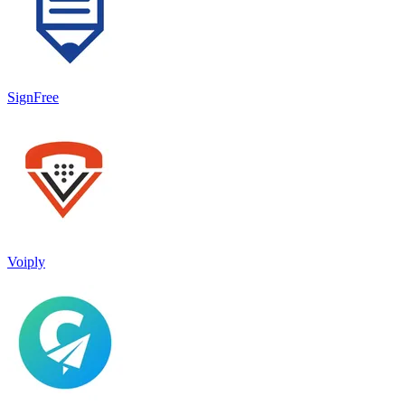
SignFree
Voiply