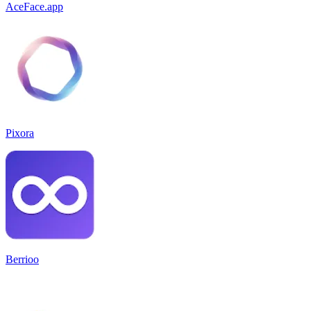
AceFace.app
Pixora
Berrioo