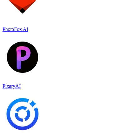
PhotoFox AI
PixaryAI