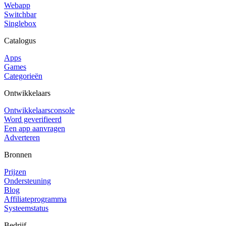
Webapp
Switchbar
Singlebox
Catalogus
Apps
Games
Categorieën
Ontwikkelaars
Ontwikkelaarsconsole
Word geverifieerd
Een app aanvragen
Adverteren
Bronnen
Prijzen
Ondersteuning
Blog
Affiliateprogramma
Systeemstatus
Bedrijf