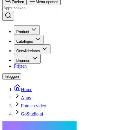
Zoeken
Menu openen
Product
Catalogus
Ontwikkelaars
Bronnen
Prijzen
Inloggen
Home
Apps
Foto en video
GoStudio.ai