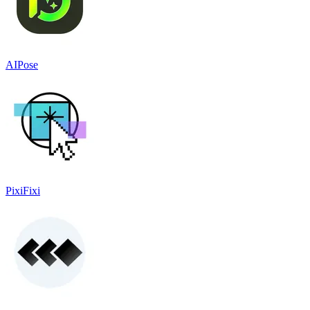
AIPose
PixiFixi