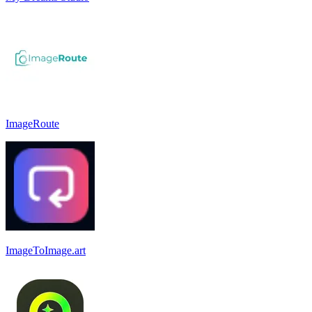
ImageRoute
ImageToImage.art