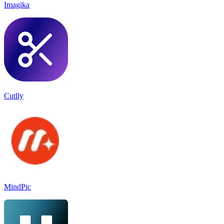
Imagika
Cutlly
MindPic