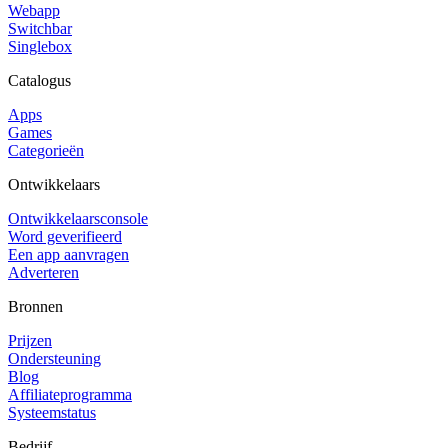
Webapp
Switchbar
Singlebox
Catalogus
Apps
Games
Categorieën
Ontwikkelaars
Ontwikkelaarsconsole
Word geverifieerd
Een app aanvragen
Adverteren
Bronnen
Prijzen
Ondersteuning
Blog
Affiliateprogramma
Systeemstatus
Bedrijf