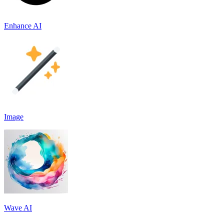
Enhance AI
Image
Wave AI