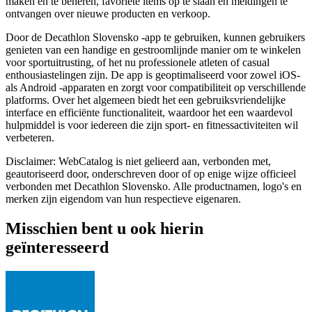
maken en te beheren, favoriete items op te slaan en meldingen te
ontvangen over nieuwe producten en verkoop.
Door de Decathlon Slovensko -app te gebruiken, kunnen gebruikers
genieten van een handige en gestroomlijnde manier om te winkelen
voor sportuitrusting, of het nu professionele atleten of casual
enthousiastelingen zijn. De app is geoptimaliseerd voor zowel iOS-
als Android -apparaten en zorgt voor compatibiliteit op verschillende
platforms. Over het algemeen biedt het een gebruiksvriendelijke
interface en efficiënte functionaliteit, waardoor het een waardevol
hulpmiddel is voor iedereen die zijn sport- en fitnessactiviteiten wil
verbeteren.
Disclaimer: WebCatalog is niet gelieerd aan, verbonden met,
geautoriseerd door, onderschreven door of op enige wijze officieel
verbonden met Decathlon Slovensko. Alle productnamen, logo's en
merken zijn eigendom van hun respectieve eigenaren.
Misschien bent u ook hierin
geïnteresseerd