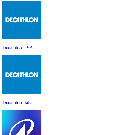
Decathlon USA
Decathlon Italia