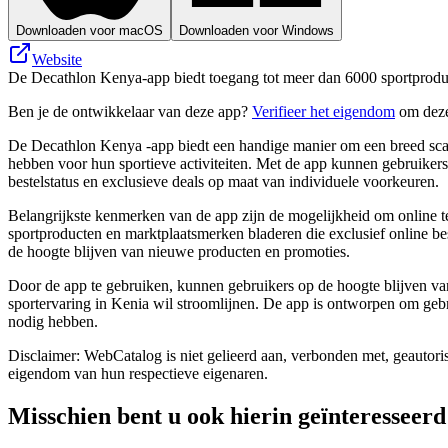
Downloaden voor macOS
Downloaden voor Windows
Website
De Decathlon Kenya-app biedt toegang tot meer dan 6000 sportproduct
Ben je de ontwikkelaar van deze app?
Verifieer het eigendom
om deze
De Decathlon Kenya -app biedt een handige manier om een ​​breed sca
hebben voor hun sportieve activiteiten. Met de app kunnen gebruiker
bestelstatus en exclusieve deals op maat van individuele voorkeuren.
Belangrijkste kenmerken van de app zijn de mogelijkheid om online te
sportproducten en marktplaatsmerken bladeren die exclusief online be
de hoogte blijven van nieuwe producten en promoties.
Door de app te gebruiken, kunnen gebruikers op de hoogte blijven van
sportervaring in Kenia wil stroomlijnen. De app is ontworpen om gebr
nodig hebben.
Disclaimer: WebCatalog is niet gelieerd aan, verbonden met, geautor
eigendom van hun respectieve eigenaren.
Misschien bent u ook hierin geïnteresseerd