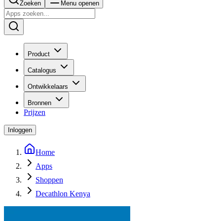
Zoeken
Menu openen
Product
Catalogus
Ontwikkelaars
Bronnen
Prijzen
Inloggen
Home
Apps
Shoppen
Decathlon Kenya