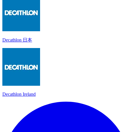
Decathlon 日本
Decathlon Ireland