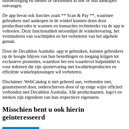
huisbezorging en bieden ze flexibiliteit in hoe ze hun aankopen
ontvangen.
De app bevat ook functies zoals ** Scan & Pay **, waarmee
gebruikers snel aankopen in de winkel kunnen doen door
productbarcodes te scannen en transacties rechtstreeks via de app te
voltooien. Deze functionaliteit stroomlijnt de winkelervaring, het
verminderen van wachttijden en het verbeteren van het algehele
gemak.
Door de Decathlon Australia -app te gebruiken, kunnen gebruikers
op de hoogte blijven van hun bestellingen en toegang krijgen tot
exclusieve promoties, waardoor het een waardevol hulpmiddel is
voor iedereen die zijn sportervaring met kwaliteitsproducten en
efficiënte winkeloplossingen wil verbeteren.
Disclaimer: WebCatalog is niet gelieerd aan, verbonden met,
geautoriseerd door, onderschreven door of op enige wijze officieel
verbonden met Decathlon Australia. Alle productnamen, logo's en
merken zijn eigendom van hun respectieve eigenaren.
Misschien bent u ook hierin
geïnteresseerd