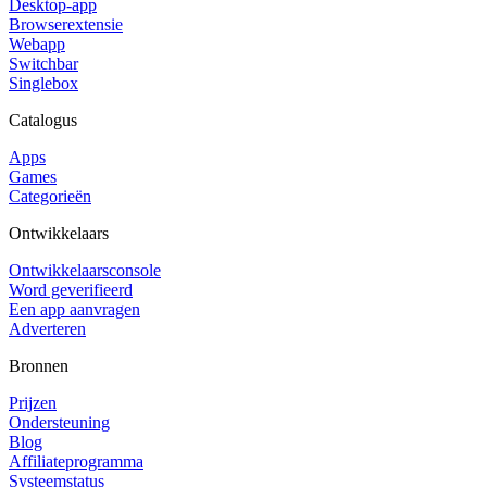
Desktop-app
Browserextensie
Webapp
Switchbar
Singlebox
Catalogus
Apps
Games
Categorieën
Ontwikkelaars
Ontwikkelaarsconsole
Word geverifieerd
Een app aanvragen
Adverteren
Bronnen
Prijzen
Ondersteuning
Blog
Affiliateprogramma
Systeemstatus