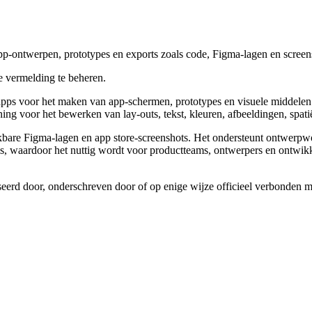
p-ontwerpen, prototypes en exports zoals code, Figma-lagen en screens
 vermelding te beheren.
ps voor het maken van app-schermen, prototypes en visuele middelen o
ng voor het bewerken van lay-outs, tekst, kleuren, afbeeldingen, spatië
rkbare Figma-lagen en app store-screenshots. Het ondersteunt ontwerp
ls, waardoor het nuttig wordt voor productteams, ontwerpers en ontwik
seerd door, onderschreven door of op enige wijze officieel verbonden 