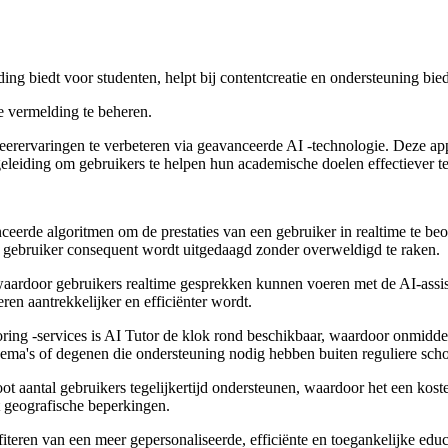
ing biedt voor studenten, helpt bij contentcreatie en ondersteuning bied
 vermelding te beheren.
leerervaringen te verbeteren via geavanceerde AI -technologie. Deze ap
leiding om gebruikers te helpen hun academische doelen effectiever te
ceerde algoritmen om de prestaties van een gebruiker in realtime te be
e gebruiker consequent wordt uitgedaagd zonder overweldigd te raken.
, waardoor gebruikers realtime gesprekken kunnen voeren met de AI-assi
en aantrekkelijker en efficiënter wordt.
utoring -services is AI Tutor de klok rond beschikbaar, waardoor onmidde
ema's of degenen die ondersteuning nodig hebben buiten reguliere sch
t aantal gebruikers tegelijkertijd ondersteunen, waardoor het een koste
t geografische beperkingen.
fiteren van een meer gepersonaliseerde, efficiënte en toegankelijke edu