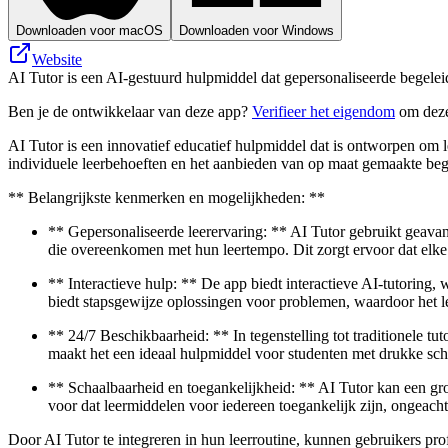
Downloaden voor macOS
Downloaden voor Windows
Website
AI Tutor is een AI-gestuurd hulpmiddel dat gepersonaliseerde begeleid
Ben je de ontwikkelaar van deze app?
Verifieer het eigendom
om deze
AI Tutor is een innovatief educatief hulpmiddel dat is ontworpen om 
individuele leerbehoeften en het aanbieden van op maat gemaakte bege
** Belangrijkste kenmerken en mogelijkheden: **
** Gepersonaliseerde leerervaring: ** AI Tutor gebruikt geavan
die overeenkomen met hun leertempo. Dit zorgt ervoor dat elk
** Interactieve hulp: ** De app biedt interactieve AI-tutoring
biedt stapsgewijze oplossingen voor problemen, waardoor het ler
** 24/7 Beschikbaarheid: ** In tegenstelling tot traditionele t
maakt het een ideaal hulpmiddel voor studenten met drukke sch
** Schaalbaarheid en toegankelijkheid: ** AI Tutor kan een groo
voor dat leermiddelen voor iedereen toegankelijk zijn, ongeach
Door AI Tutor te integreren in hun leerroutine, kunnen gebruikers pro