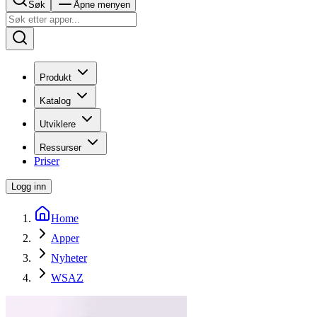
Søk
Åpne menyen
Produkt
Katalog
Utviklere
Ressurser
Priser
Logg inn
Home
Apper
Nyheter
WSAZ