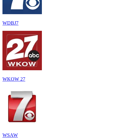
WDBJ7
WKOW 27
WSAW