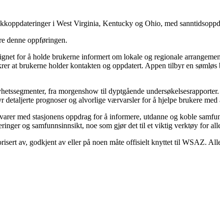
fikkoppdateringer i West Virginia, Kentucky og Ohio, med sanntidsoppd
ere denne oppføringen.
net for å holde brukerne informert om lokale og regionale arrangemen
krer at brukerne holder kontakten og oppdatert. Appen tilbyr en sømløs 
v nyhetssegmenter, fra morgenshow til dyptgående undersøkelsesrapporter.
byr detaljerte prognoser og alvorlige værvarsler for å hjelpe brukere m
varer med stasjonens oppdrag for å informere, utdanne og koble samfun
ringer og samfunnsinnsikt, noe som gjør det til et viktig verktøy for all
risert av, godkjent av eller på noen måte offisielt knyttet til WSAZ. Al