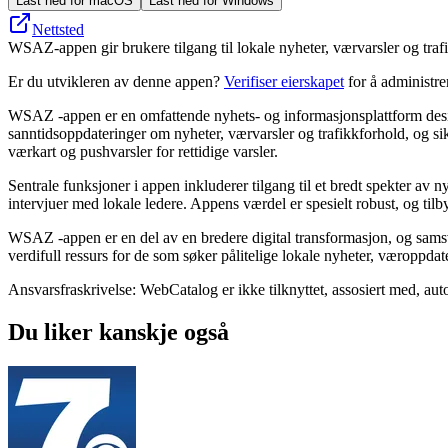
Last ned for macOS
Last ned for Windows
Nettsted
WSAZ-appen gir brukere tilgang til lokale nyheter, værvarsler og tra
Er du utvikleren av denne appen?
Verifiser eierskapet
for å administr
WSAZ -appen er en omfattende nyhets- og informasjonsplattform desig
sanntidsoppdateringer om nyheter, værvarsler og trafikkforhold, og si
værkart og pushvarsler for rettidige varsler.
Sentrale funksjoner i appen inkluderer tilgang til et bredt spekter a
intervjuer med lokale ledere. Appens værdel er spesielt robust, og til
WSAZ -appen er en del av en bredere digital transformasjon, og sams
verdifull ressurs for de som søker pålitelige lokale nyheter, væroppdate
Ansvarsfraskrivelse: WebCatalog er ikke tilknyttet, assosiert med, auto
Du liker kanskje også