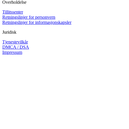
Overholdelse
Tillitssenter
Retningslinjer for personvern
Retningslinjer for informasjonskapsler
Juridisk
Tjenestevilkår
DMCA / DSA
Impressum