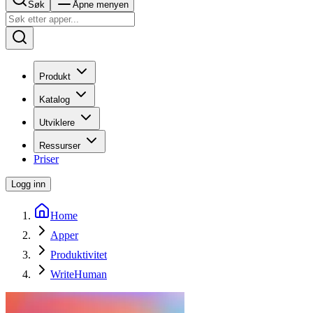
Søk
Åpne menyen
Produkt
Katalog
Utviklere
Ressurser
Priser
Logg inn
Home
Apper
Produktivitet
WriteHuman