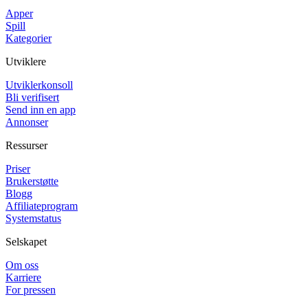
Apper
Spill
Kategorier
Utviklere
Utviklerkonsoll
Bli verifisert
Send inn en app
Annonser
Ressurser
Priser
Brukerstøtte
Blogg
Affiliateprogram
Systemstatus
Selskapet
Om oss
Karriere
For pressen