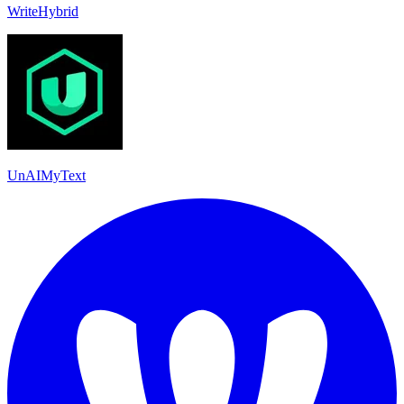
WriteHybrid
UnAIMyText