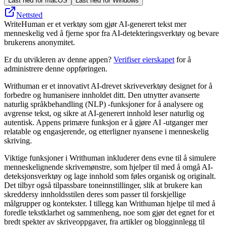
Last ned for macOS
Last ned for Windows
Nettsted
WriteHuman er et verktøy som gjør AI-generert tekst mer
menneskelig ved å fjerne spor fra AI-detekteringsverktøy og bevare
brukerens anonymitet.
Er du utvikleren av denne appen?
Verifiser eierskapet
for å
administrere denne oppføringen.
Writhuman er et innovativt AI-drevet skriveverktøy designet for å
forbedre og humanisere innholdet ditt. Den utnytter avanserte
naturlig språkbehandling (NLP) -funksjoner for å analysere og
avgrense tekst, og sikre at AI-generert innhold leser naturlig og
autentisk. Appens primære funksjon er å gjøre AI -utganger mer
relatable og engasjerende, og etterligner nyansene i menneskelig
skriving.
Viktige funksjoner i Writhuman inkluderer dens evne til å simulere
menneskelignende skrivemønstre, som hjelper til med å omgå AI-
deteksjonsverktøy og lage innhold som føles organisk og originalt.
Det tilbyr også tilpassbare toneinnstillinger, slik at brukere kan
skreddersy innholdsstilen deres som passer til forskjellige
målgrupper og kontekster. I tillegg kan Writhuman hjelpe til med å
foredle tekstklarhet og sammenheng, noe som gjør det egnet for et
bredt spekter av skriveoppgaver, fra artikler og blogginnlegg til