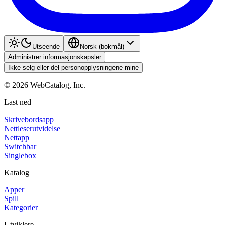
Utseende
Norsk (bokmål)
Administrer informasjonskapsler
Ikke selg eller del personopplysningene mine
©
2026
WebCatalog, Inc.
Last ned
Skrivebordsapp
Nettleserutvidelse
Nettapp
Switchbar
Singlebox
Katalog
Apper
Spill
Kategorier
Utviklere