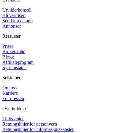
Utviklerkonsoll
Bli verifisert
Send inn en app
Annonser
Ressurser
Priser
Brukerstøtte
Blogg
Affiliateprogram
Systemstatus
Selskapet
Om oss
Karriere
For pressen
Overholdelse
Tillitssenter
Retningslinjer for personvern
Retningslinjer for informasjonskapsler