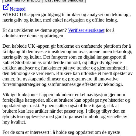
Last ned for macOS
Last ned for Windows
Nettsted
WIRED UK-appen gir tilgang til artikler og analyser om teknologi,
næringsliv og kultur, med enkel navigasjon og offline lesing.
Er du utvikleren av denne appen?
Verifiser eierskapet
for å
administrere denne oppføringen.
Den kablede UK -appen gir brukerne en omfattende plattform for å
få tilgang til den nyeste innsikten og innovasjonene innen teknologi,
næringsliv og kultur. Det fungerer som en digital inngangsport til
kablet Storbritannias omfattende innhold, og tilbyr dyptgående
artikler, analyser og funksjoner på nye trender og gjennombrudd i
den teknologiske verdenen. Brukere kan utforske et bredt spekter av
emner, fra nyskapende dingser og programvare til innovative
forretningsstrategier og samfunnsmessige effekter av teknologi.
Viktige funksjoner i appen inkluderer enkel navigasjon gjennom
forskjellige kategorier, slik at brukere kan oppdage nye historier og
oppdateringer raskt. Appen støtter også offline tilgang, slik at
brukere kan lese artikler når det passer seg. I tillegg tilbyr den en
sømløs leseopplevelse med godt organisert innhold og visuelle av
høy kvalitet.
For de som er interessert i å holde seg oppdatert om de nyeste