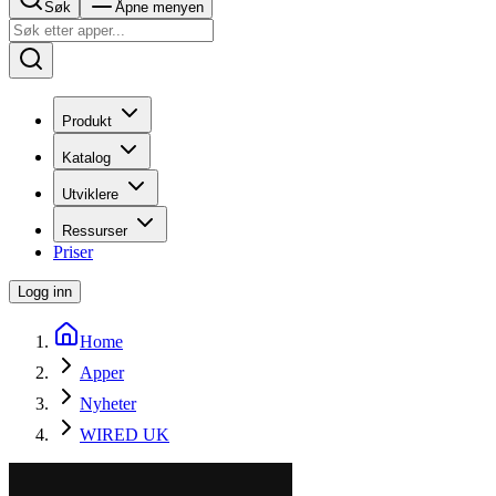
Søk
Åpne menyen
Produkt
Katalog
Utviklere
Ressurser
Priser
Logg inn
Home
Apper
Nyheter
WIRED UK