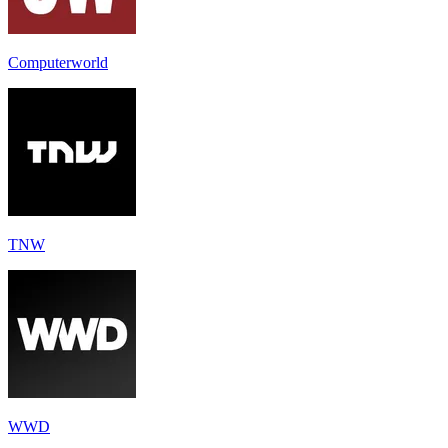
Computerworld
TNW
WWD