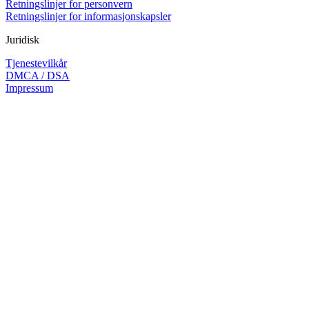
Retningslinjer for personvern
Retningslinjer for informasjonskapsler
Juridisk
Tjenestevilkår
DMCA / DSA
Impressum