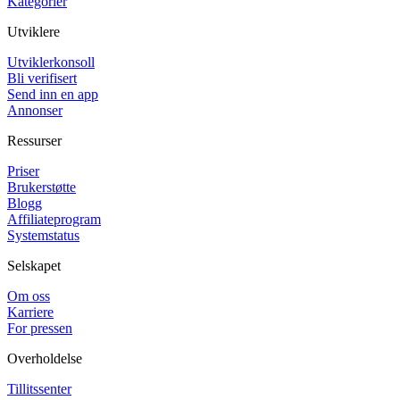
Kategorier
Utviklere
Utviklerkonsoll
Bli verifisert
Send inn en app
Annonser
Ressurser
Priser
Brukerstøtte
Blogg
Affiliateprogram
Systemstatus
Selskapet
Om oss
Karriere
For pressen
Overholdelse
Tillitssenter