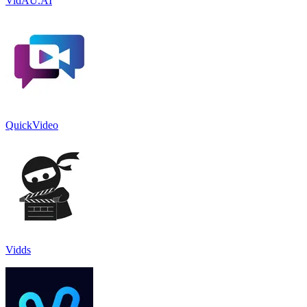
VidAU.AI
QuickVideo
Vidds