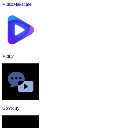
VideoMaker.me
Vidfly
GoVidify