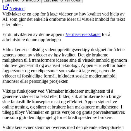
Last ned for macOS
Last ned for Windows
Nettsted
VidMaker er en app for å lage videoer av høy kvalitet ved hjelp av
AI, som gjør det enkelt å omforme ideer til visuelt innhold fra tekst
eller bilder.
Er du utvikleren av denne appen?
Verifiser eierskapet
for å
administrere denne oppføringen.
Vidmaker er et allsidig videoopprettingsverktøy designet for å lette
generasjonen av videoer av høy kvalitet. Det gir brukerne
muligheten til å transformere ideene sine til visuelt innhold gjennom
intuitive grensesnitt og avansert teknologi. Appen er ideell for både
fagpersoner og enkeltpersoner som søker å lage engasjerende
videoer til forskjellige formål, inkludert sosiale medierinnhold,
annonser eller personlige prosjekter.
Viktige funksjoner ved Vidmaker inkluderer muligheten til å
generere videoer fra tekst eller bilder, slik at brukerne kan bringe
sine fantasifulle konsepter raskt og effektivt. Appen støtter live
online trening, og sikrer at brukere kan maksimere mulighetene. I
tillegg tilbyr Vidmaker en gratis versjon og gratis prøvealternativer,
noe som gjør den tilgjengelig for et bredt spekter av brukere.
Vidmakers evner stemmer overens med den økende etterspørselen