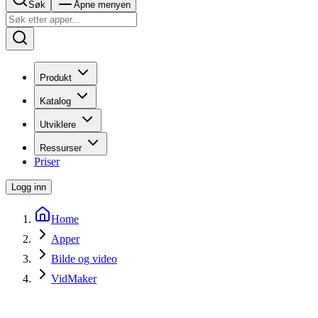
Søk
Åpne menyen
Produkt
Katalog
Utviklere
Ressurser
Priser
Logg inn
Home
Apper
Bilde og video
VidMaker