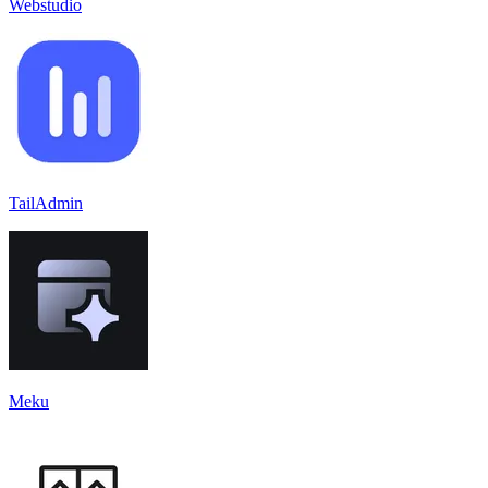
Webstudio
TailAdmin
Meku