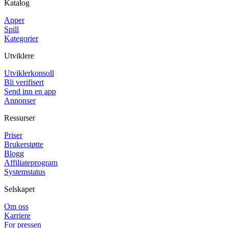
Katalog
Apper
Spill
Kategorier
Utviklere
Utviklerkonsoll
Bli verifisert
Send inn en app
Annonser
Ressurser
Priser
Brukerstøtte
Blogg
Affiliateprogram
Systemstatus
Selskapet
Om oss
Karriere
For pressen