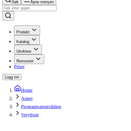
Søk
Åpne menyen
Produkt
Katalog
Utviklere
Ressurser
Priser
Logg inn
Home
Apper
Programvareutvikling
Veryfront