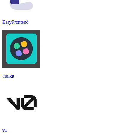
EasyFrontend
Tailkit
v0