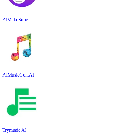
AiMakeSong
AIMusicGen.AI
Trymusic AI