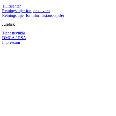
Tillitssenter
Retningslinjer for personvern
Retningslinjer for informasjonskapsler
Juridisk
Tjenestevilkår
DMCA / DSA
Impressum