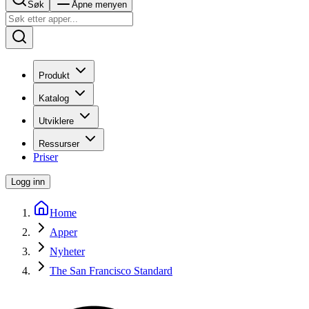
Søk
Åpne menyen
Produkt
Katalog
Utviklere
Ressurser
Priser
Logg inn
Home
Apper
Nyheter
The San Francisco Standard