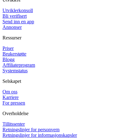
Utviklerkonsoll
Bli verifisert
Send inn en app
Annonser
Ressurser
Priser
Brukerstøtte
Blogg
Affiliateprogram
Systemstatus
Selskapet
Om oss
Karriere
For pressen
Overholdelse
Tillitssenter
Retningslinjer for personvern
Retningslinjer for informasjonskapsler