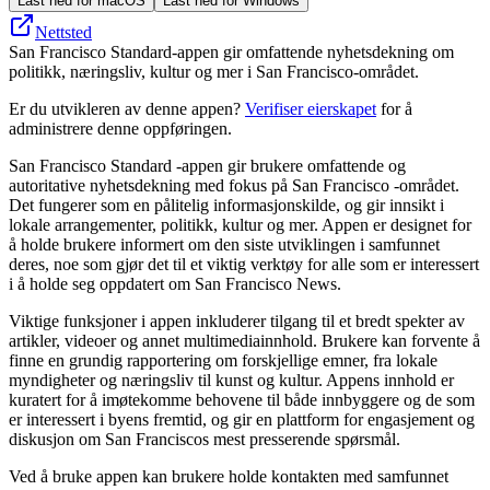
Last ned for macOS
Last ned for Windows
Nettsted
San Francisco Standard-appen gir omfattende nyhetsdekning om
politikk, næringsliv, kultur og mer i San Francisco-området.
Er du utvikleren av denne appen?
Verifiser eierskapet
for å
administrere denne oppføringen.
San Francisco Standard -appen gir brukere omfattende og
autoritative nyhetsdekning med fokus på San Francisco -området.
Det fungerer som en pålitelig informasjonskilde, og gir innsikt i
lokale arrangementer, politikk, kultur og mer. Appen er designet for
å holde brukere informert om den siste utviklingen i samfunnet
deres, noe som gjør det til et viktig verktøy for alle som er interessert
i å holde seg oppdatert om San Francisco News.
Viktige funksjoner i appen inkluderer tilgang til et bredt spekter av
artikler, videoer og annet multimediainnhold. Brukere kan forvente å
finne en grundig rapportering om forskjellige emner, fra lokale
myndigheter og næringsliv til kunst og kultur. Appens innhold er
kuratert for å imøtekomme behovene til både innbyggere og de som
er interessert i byens fremtid, og gir en plattform for engasjement og
diskusjon om San Franciscos mest presserende spørsmål.
Ved å bruke appen kan brukere holde kontakten med samfunnet