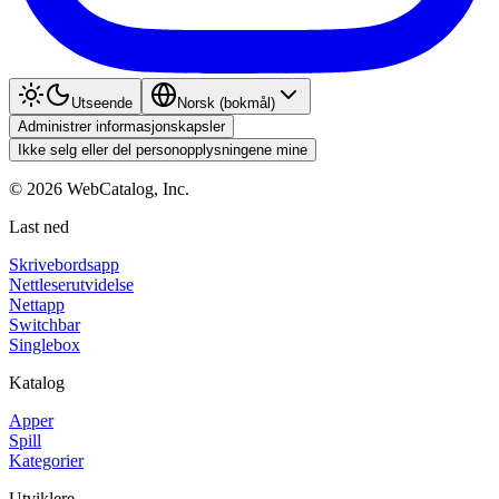
Utseende
Norsk (bokmål)
Administrer informasjonskapsler
Ikke selg eller del personopplysningene mine
©
2026
WebCatalog, Inc.
Last ned
Skrivebordsapp
Nettleserutvidelse
Nettapp
Switchbar
Singlebox
Katalog
Apper
Spill
Kategorier
Utviklere