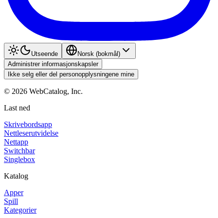
Utseende
Norsk (bokmål)
Administrer informasjonskapsler
Ikke selg eller del personopplysningene mine
©
2026
WebCatalog, Inc.
Last ned
Skrivebordsapp
Nettleserutvidelse
Nettapp
Switchbar
Singlebox
Katalog
Apper
Spill
Kategorier