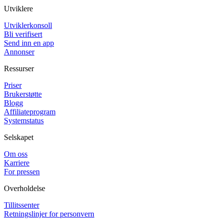
Utviklere
Utviklerkonsoll
Bli verifisert
Send inn en app
Annonser
Ressurser
Priser
Brukerstøtte
Blogg
Affiliateprogram
Systemstatus
Selskapet
Om oss
Karriere
For pressen
Overholdelse
Tillitssenter
Retningslinjer for personvern