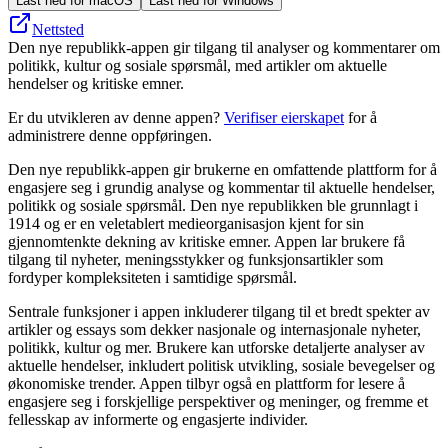
Last ned for macOS
Last ned for Windows
Nettsted
Den nye republikk-appen gir tilgang til analyser og kommentarer om
politikk, kultur og sosiale spørsmål, med artikler om aktuelle
hendelser og kritiske emner.
Er du utvikleren av denne appen?
Verifiser eierskapet
for å
administrere denne oppføringen.
Den nye republikk-appen gir brukerne en omfattende plattform for å
engasjere seg i grundig analyse og kommentar til aktuelle hendelser,
politikk og sosiale spørsmål. Den nye republikken ble grunnlagt i
1914 og er en veletablert medieorganisasjon kjent for sin
gjennomtenkte dekning av kritiske emner. Appen lar brukere få
tilgang til nyheter, meningsstykker og funksjonsartikler som
fordyper kompleksiteten i samtidige spørsmål.
Sentrale funksjoner i appen inkluderer tilgang til et bredt spekter av
artikler og essays som dekker nasjonale og internasjonale nyheter,
politikk, kultur og mer. Brukere kan utforske detaljerte analyser av
aktuelle hendelser, inkludert politisk utvikling, sosiale bevegelser og
økonomiske trender. Appen tilbyr også en plattform for lesere å
engasjere seg i forskjellige perspektiver og meninger, og fremme et
fellesskap av informerte og engasjerte individer.