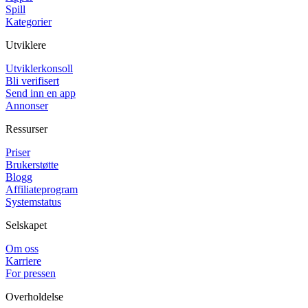
Spill
Kategorier
Utviklere
Utviklerkonsoll
Bli verifisert
Send inn en app
Annonser
Ressurser
Priser
Brukerstøtte
Blogg
Affiliateprogram
Systemstatus
Selskapet
Om oss
Karriere
For pressen
Overholdelse