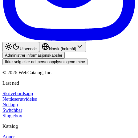
Utseende
Norsk (bokmål)
Administrer informasjonskapsler
Ikke selg eller del personopplysningene mine
©
2026
WebCatalog, Inc.
Last ned
Skrivebordsapp
Nettleserutvidelse
Nettapp
Switchbar
Singlebox
Katalog
Apper