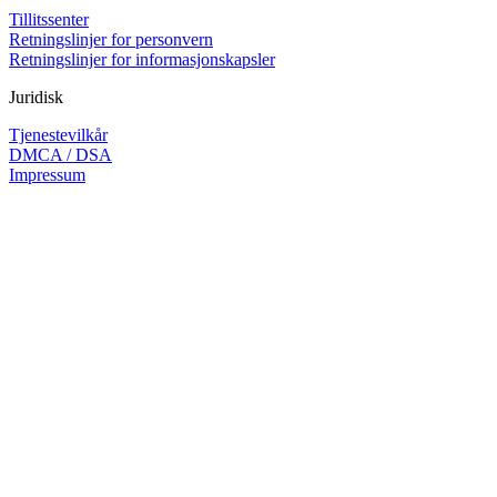
Tillitssenter
Retningslinjer for personvern
Retningslinjer for informasjonskapsler
Juridisk
Tjenestevilkår
DMCA / DSA
Impressum