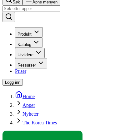
Søk
Åpne menyen
Produkt
Katalog
Utviklere
Ressurser
Priser
Logg inn
Home
Apper
Nyheter
The Korea Times