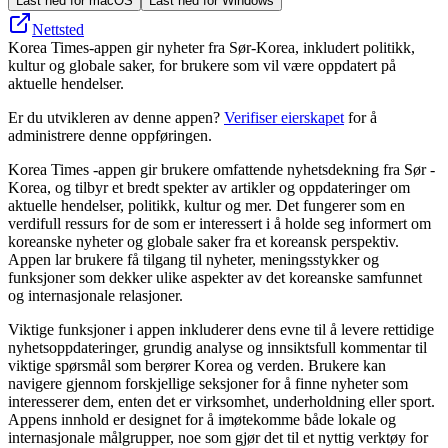
Last ned for macOS
Last ned for Windows
Nettsted
Korea Times-appen gir nyheter fra Sør-Korea, inkludert politikk,
kultur og globale saker, for brukere som vil være oppdatert på
aktuelle hendelser.
Er du utvikleren av denne appen?
Verifiser eierskapet
for å
administrere denne oppføringen.
Korea Times -appen gir brukere omfattende nyhetsdekning fra Sør -
Korea, og tilbyr et bredt spekter av artikler og oppdateringer om
aktuelle hendelser, politikk, kultur og mer. Det fungerer som en
verdifull ressurs for de som er interessert i å holde seg informert om
koreanske nyheter og globale saker fra et koreansk perspektiv.
Appen lar brukere få tilgang til nyheter, meningsstykker og
funksjoner som dekker ulike aspekter av det koreanske samfunnet
og internasjonale relasjoner.
Viktige funksjoner i appen inkluderer dens evne til å levere rettidige
nyhetsoppdateringer, grundig analyse og innsiktsfull kommentar til
viktige spørsmål som berører Korea og verden. Brukere kan
navigere gjennom forskjellige seksjoner for å finne nyheter som
interesserer dem, enten det er virksomhet, underholdning eller sport.
Appens innhold er designet for å imøtekomme både lokale og
internasjonale målgrupper, noe som gjør det til et nyttig verktøy for