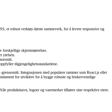
S, et robust verktøy-første rammeverk, for å levere responsive og
 forskjellige skjermstørrelser.
r ytelsen.
nsesnitt.
oppfyller tilgjengelighetsstandardene.
d -grensesnitt. Integrasjonen med populære rammer som React.js eller
 fundament for utviklere for å bygge robuste og brukervennlige
. Alle produktnavn, logoer og varemerker tilhører sine respektive eiere.