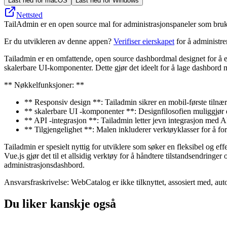
Last ned for macOS
Last ned for Windows
Nettsted
TailAdmin er en open source mal for administrasjonspaneler som bruke
Er du utvikleren av denne appen?
Verifiser eierskapet
for å administr
Tailadmin er en omfattende, open source dashbordmal designet for å e
skalerbare UI-komponenter. Dette gjør det ideelt for å lage dashbord m
** Nøkkelfunksjoner: **
** Responsiv design **: Tailadmin sikrer en mobil-første tilnærmi
** skalerbare UI -komponenter **: Designfilosofien muliggjør eff
** API -integrasjon **: Tailadmin letter jevn integrasjon med API
** Tilgjengelighet **: Malen inkluderer verktøyklasser for å for
Tailadmin er spesielt nyttig for utviklere som søker en fleksibel og 
Vue.js gjør det til et allsidig verktøy for å håndtere tilstandsendring
administrasjonsdashbord.
Ansvarsfraskrivelse: WebCatalog er ikke tilknyttet, assosiert med, auto
Du liker kanskje også