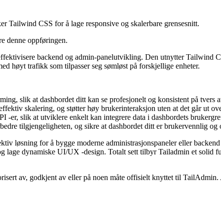
r Tailwind CSS for å lage responsive og skalerbare grensesnitt.
ere denne oppføringen.
ffektivisere backend og admin-panelutvikling. Den utnytter Tailwind CS
ed høyt trafikk som tilpasser seg sømløst på forskjellige enheter.
ng, slik at dashbordet ditt kan se profesjonelt og konsistent på tvers av
ektiv skalering, og støtter høy brukerinteraksjon uten at det går ut ove
 -er, slik at utviklere enkelt kan integrere data i dashbordets brukergre
bedre tilgjengeligheten, og sikre at dashbordet ditt er brukervennlig og 
effektiv løsning for å bygge moderne administrasjonspaneler eller backen
er og lage dynamiske UI/UX -design. Totalt sett tilbyr Tailadmin et solid
risert av, godkjent av eller på noen måte offisielt knyttet til TailAdmin