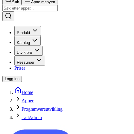
Søk
Åpne menyen
Produkt
Katalog
Utviklere
Ressurser
Priser
Logg inn
Home
Apper
Programvareutvikling
TailAdmin