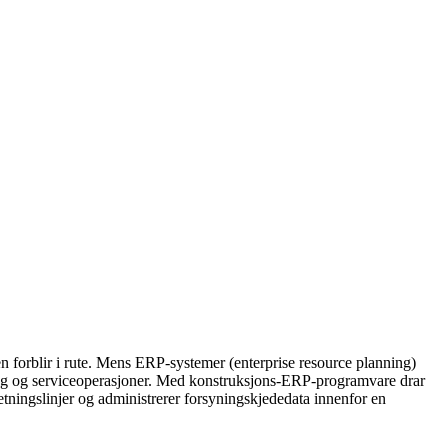
ten forblir i rute. Mens ERP-systemer (enterprise resource planning)
yring og serviceoperasjoner. Med konstruksjons-ERP-programvare drar
 retningslinjer og administrerer forsyningskjededata innenfor en