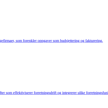
gefirmaer, som forenkler oppgaver som budsjettering og fakturering.
 som effektiviserer forretningsdrift og integrerer ulike forretningsfun