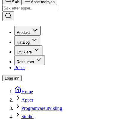
Søk
Åpne menyen
Produkt
Katalog
Utviklere
Ressurser
Priser
Logg inn
Home
Apper
Programvareutvikling
Studio