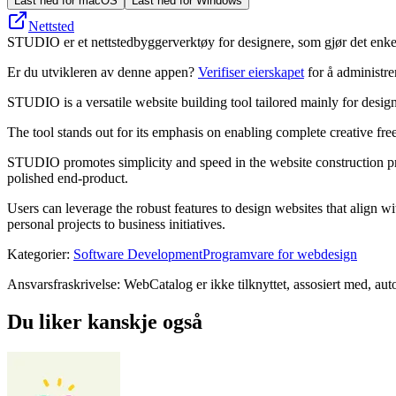
Last ned for macOS
Last ned for Windows
Nettsted
STUDIO er et nettstedbyggerverktøy for designere, som gjør det enkelt å
Er du utvikleren av denne appen?
Verifiser eierskapet
for å administr
STUDIO is a versatile website building tool tailored mainly for designe
The tool stands out for its emphasis on enabling complete creative fre
STUDIO promotes simplicity and speed in the website construction pro
polished end-product.
Users can leverage the robust features to design websites that align wit
personal projects to business initiatives.
Kategorier
:
Software Development
Programvare for webdesign
Ansvarsfraskrivelse: WebCatalog er ikke tilknyttet, assosiert med, autor
Du liker kanskje også