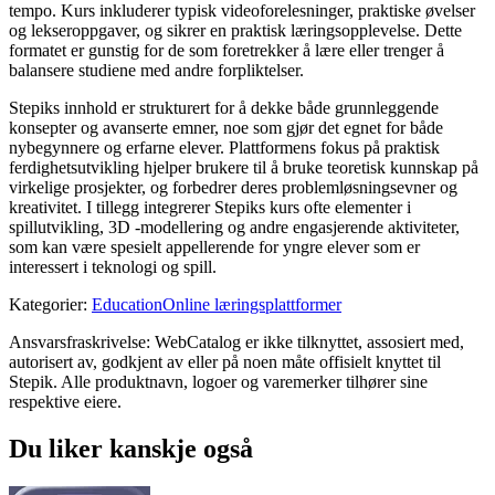
tempo. Kurs inkluderer typisk videoforelesninger, praktiske øvelser
og lekseroppgaver, og sikrer en praktisk læringsopplevelse. Dette
formatet er gunstig for de som foretrekker å lære eller trenger å
balansere studiene med andre forpliktelser.
Stepiks innhold er strukturert for å dekke både grunnleggende
konsepter og avanserte emner, noe som gjør det egnet for både
nybegynnere og erfarne elever. Plattformens fokus på praktisk
ferdighetsutvikling hjelper brukere til å bruke teoretisk kunnskap på
virkelige prosjekter, og forbedrer deres problemløsningsevner og
kreativitet. I tillegg integrerer Stepiks kurs ofte elementer i
spillutvikling, 3D -modellering og andre engasjerende aktiviteter,
som kan være spesielt appellerende for yngre elever som er
interessert i teknologi og spill.
Kategorier
:
Education
Online læringsplattformer
Ansvarsfraskrivelse: WebCatalog er ikke tilknyttet, assosiert med,
autorisert av, godkjent av eller på noen måte offisielt knyttet til
Stepik. Alle produktnavn, logoer og varemerker tilhører sine
respektive eiere.
Du liker kanskje også