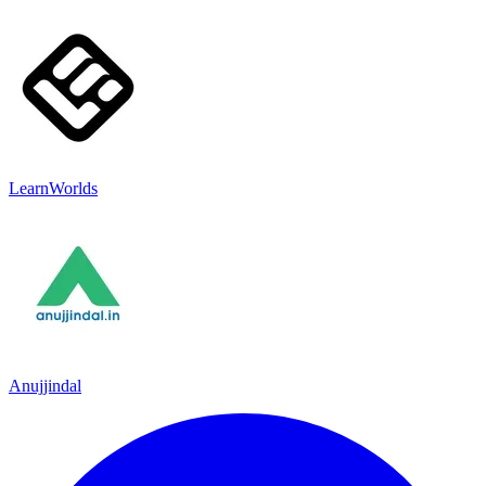
LearnWorlds
Anujjindal