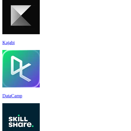
Kajabi
DataCamp