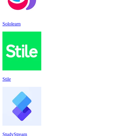
Sololearn
Stile
StudyStream