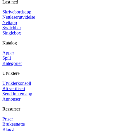
Last ned
Skrivebordsapp
Nettleserutvidelse
Nettapp
Switchbar
Singlebox
Katalog
Apper
Spill
Kategorier
Utviklere
Utviklerkonsoll
Bli verifisert
Send inn en app
Annonser
Ressurser
Priser
Brukerstøtte
Blogg