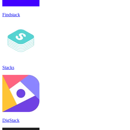
Findstack
Stacks
DigStack