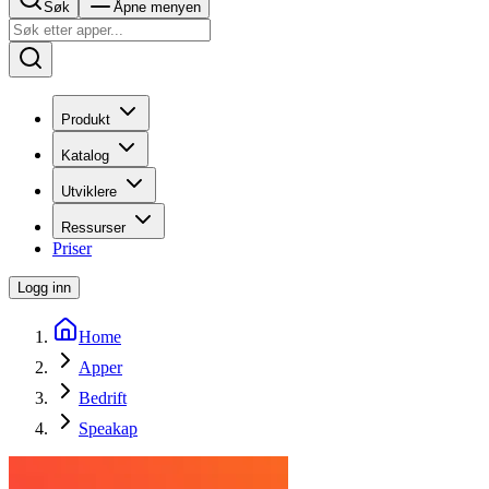
Søk
Åpne menyen
Produkt
Katalog
Utviklere
Ressurser
Priser
Logg inn
Home
Apper
Bedrift
Speakap