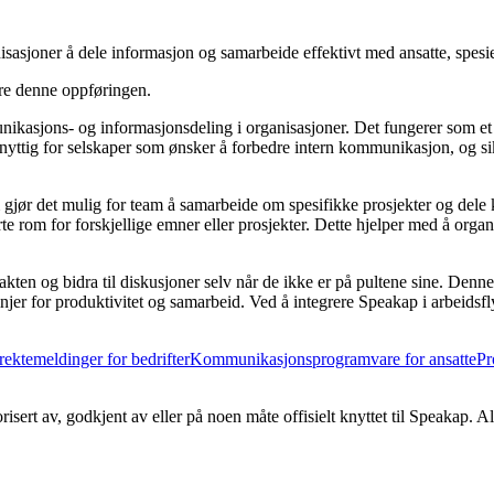
asjoner å dele informasjon og samarbeide effektivt med ansatte, spesiel
ere denne oppføringen.
ikasjons- og informasjonsdeling i organisasjoner. Det fungerer som et s
t nyttig for selskaper som ønsker å forbedre intern kommunikasjon, og s
gjør det mulig for team å samarbeide om spesifikke prosjekter og dele k
 rom for forskjellige emner eller prosjekter. Dette hjelper med å organis
kten og bidra til diskusjoner selv når de ikke er på pultene sine. Denne f
jer for produktivitet og samarbeid. Ved å integrere Speakap i arbeidsfl
rektemeldinger for bedrifter
Kommunikasjonsprogramvare for ansatte
Pr
risert av, godkjent av eller på noen måte offisielt knyttet til Speakap. A