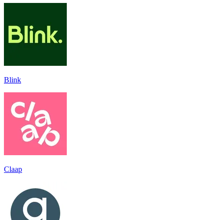
Blink
Claap