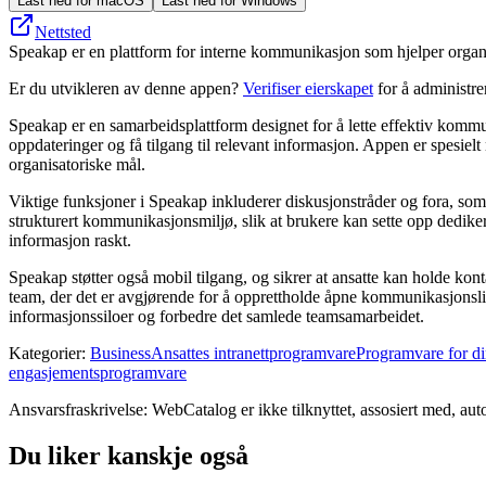
Last ned for macOS
Last ned for Windows
Nettsted
Speakap er en plattform for interne kommunikasjon som hjelper organis
Er du utvikleren av denne appen?
Verifiser eierskapet
for å administr
Speakap er en samarbeidsplattform designet for å lette effektiv kommun
oppdateringer og få tilgang til relevant informasjon. Appen er spesiel
organisatoriske mål.
Viktige funksjoner i Speakap inkluderer diskusjonstråder og fora, som 
strukturert kommunikasjonsmiljø, slik at brukere kan sette opp dedikerte
informasjon raskt.
Speakap støtter også mobil tilgang, og sikrer at ansatte kan holde konta
team, der det er avgjørende for å opprettholde åpne kommunikasjonslin
informasjonssiloer og forbedre det samlede teamsamarbeidet.
Kategorier
:
Business
Ansattes intranettprogramvare
Programvare for di
engasjementsprogramvare
Ansvarsfraskrivelse: WebCatalog er ikke tilknyttet, assosiert med, auto
Du liker kanskje også