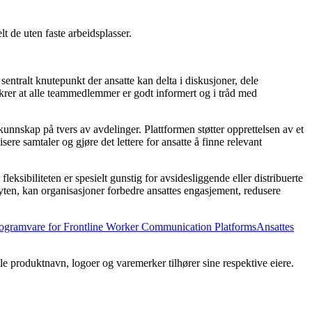
t de uten faste arbeidsplasser.
entralt knutepunkt der ansatte kan delta i diskusjoner, dele
ikrer at alle teammedlemmer er godt informert og i tråd med
unnskap på tvers av avdelinger. Plattformen støtter opprettelsen av et
ere samtaler og gjøre det lettere for ansatte å finne relevant
leksibiliteten er spesielt gunstig for avsidesliggende eller distribuerte
yten, kan organisasjoner forbedre ansattes engasjement, redusere
ogramvare for Frontline Worker Communication Platforms
Ansattes
lle produktnavn, logoer og varemerker tilhører sine respektive eiere.