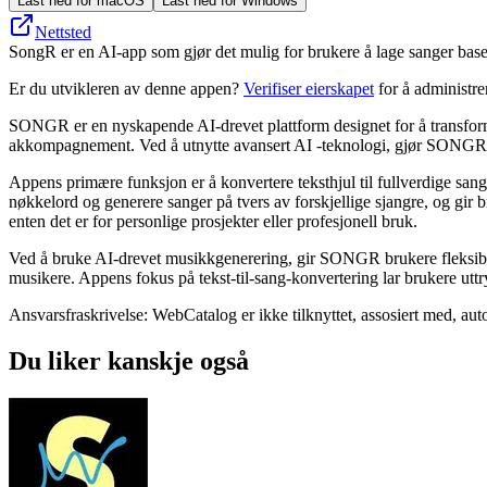
Last ned for macOS
Last ned for Windows
Nettsted
SongR er en AI-app som gjør det mulig for brukere å lage sanger baser
Er du utvikleren av denne appen?
Verifiser eierskapet
for å administr
SONGR er en nyskapende AI-drevet plattform designet for å transforme
akkompagnement. Ved å utnytte avansert AI -teknologi, gjør SONGR det
Appens primære funksjon er å konvertere teksthjul til fullverdige sang
nøkkelord og generere sanger på tvers av forskjellige sjangre, og gir
enten det er for personlige prosjekter eller profesjonell bruk.
Ved å bruke AI-drevet musikkgenerering, gir SONGR brukere fleksibilite
musikere. Appens fokus på tekst-til-sang-konvertering lar brukere uttr
Ansvarsfraskrivelse: WebCatalog er ikke tilknyttet, assosiert med, auto
Du liker kanskje også