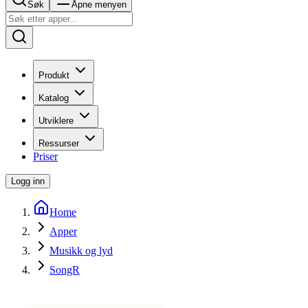
Søk
Åpne menyen
Produkt
Katalog
Utviklere
Ressurser
Priser
Logg inn
Home
Apper
Musikk og lyd
SongR