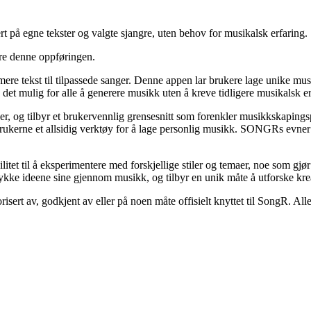
t på egne tekster og valgte sjangre, uten behov for musikalsk erfaring.
ere denne oppføringen.
re tekst til tilpassede sanger. Denne appen lar brukere lage unike mu
 mulig for alle å generere musikk uten å kreve tidligere musikalsk er
er, og tilbyr et brukervennlig grensesnitt som forenkler musikkskapings
 brukerne et allsidig verktøy for å lage personlig musikk. SONGRs evner
t til å eksperimentere med forskjellige stiler og temaer, noe som gjør 
ykke ideene sine gjennom musikk, og tilbyr en unik måte å utforske kreat
risert av, godkjent av eller på noen måte offisielt knyttet til SongR. Al