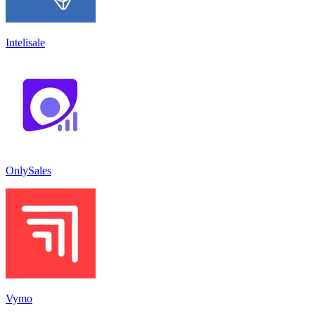
Intelisale
OnlySales
Vymo