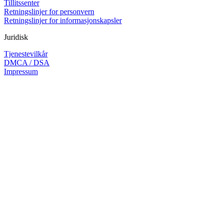
Tillitssenter
Retningslinjer for personvern
Retningslinjer for informasjonskapsler
Juridisk
Tjenestevilkår
DMCA / DSA
Impressum