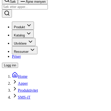
Søk
Åpne menyen
Produkt
Katalog
Utviklere
Ressurser
Priser
Logg inn
Home
Apper
Produktivitet
SMS-iT