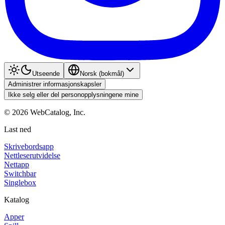
Utseende
Norsk (bokmål)
Administrer informasjonskapsler
Ikke selg eller del personopplysningene mine
©
2026
WebCatalog, Inc.
Last ned
Skrivebordsapp
Nettleserutvidelse
Nettapp
Switchbar
Singlebox
Katalog
Apper