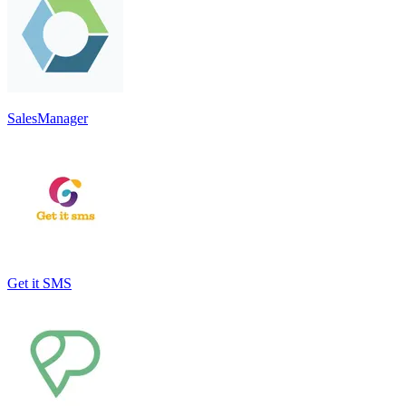
SalesManager
Get it SMS