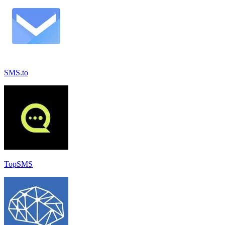
SMS.to
TopSMS