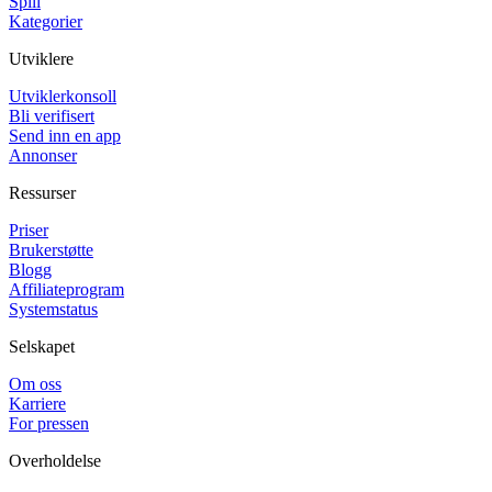
Spill
Kategorier
Utviklere
Utviklerkonsoll
Bli verifisert
Send inn en app
Annonser
Ressurser
Priser
Brukerstøtte
Blogg
Affiliateprogram
Systemstatus
Selskapet
Om oss
Karriere
For pressen
Overholdelse