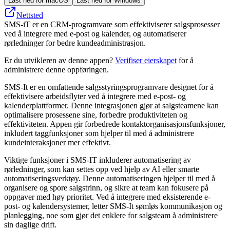
Last ned for macOS
Last ned for Windows
Nettsted
SMS-iT er en CRM-programvare som effektiviserer salgsprosesser
ved å integrere med e-post og kalender, og automatiserer
rørledninger for bedre kundeadministrasjon.
Er du utvikleren av denne appen?
Verifiser eierskapet
for å
administrere denne oppføringen.
SMS-It er en omfattende salgsstyringsprogramvare designet for å
effektivisere arbeidsflyter ved å integrere med e-post- og
kalenderplattformer. Denne integrasjonen gjør at salgsteamene kan
optimalisere prosessene sine, forbedre produktiviteten og
effektiviteten. Appen gir forbedrede kontaktorganisasjonsfunksjoner,
inkludert taggfunksjoner som hjelper til med å administrere
kundeinteraksjoner mer effektivt.
Viktige funksjoner i SMS-IT inkluderer automatisering av
rørledninger, som kan settes opp ved hjelp av AI eller smarte
automatiseringsverktøy. Denne automatiseringen hjelper til med å
organisere og spore salgstrinn, og sikre at team kan fokusere på
oppgaver med høy prioritet. Ved å integrere med eksisterende e-
post- og kalendersystemer, letter SMS-It sømløs kommunikasjon og
planlegging, noe som gjør det enklere for salgsteam å administrere
sin daglige drift.