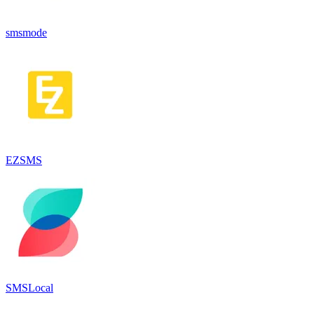
smsmode
EZSMS
SMSLocal