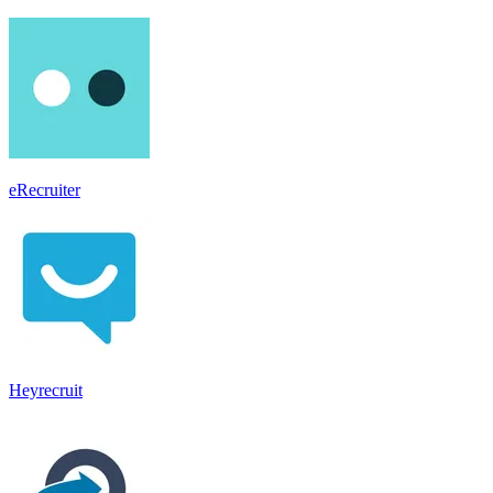
eRecruiter
Heyrecruit