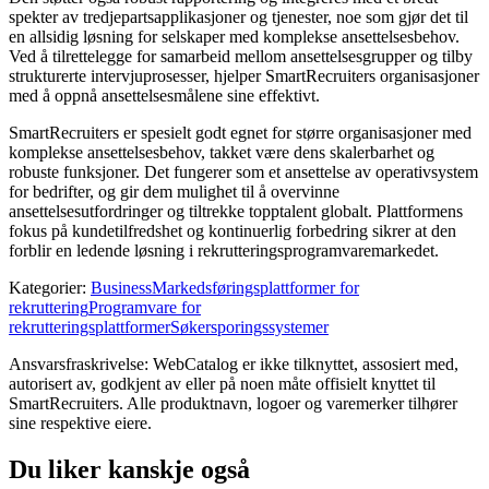
spekter av tredjepartsapplikasjoner og tjenester, noe som gjør det til
en allsidig løsning for selskaper med komplekse ansettelsesbehov.
Ved å tilrettelegge for samarbeid mellom ansettelsesgrupper og tilby
strukturerte intervjuprosesser, hjelper SmartRecruiters organisasjoner
med å oppnå ansettelsesmålene sine effektivt.
SmartRecruiters er spesielt godt egnet for større organisasjoner med
komplekse ansettelsesbehov, takket være dens skalerbarhet og
robuste funksjoner. Det fungerer som et ansettelse av operativsystem
for bedrifter, og gir dem mulighet til å overvinne
ansettelsesutfordringer og tiltrekke topptalent globalt. Plattformens
fokus på kundetilfredshet og kontinuerlig forbedring sikrer at den
forblir en ledende løsning i rekrutteringsprogramvaremarkedet.
Kategorier
:
Business
Markedsføringsplattformer for
rekruttering
Programvare for
rekrutteringsplattformer
Søkersporingssystemer
Ansvarsfraskrivelse: WebCatalog er ikke tilknyttet, assosiert med,
autorisert av, godkjent av eller på noen måte offisielt knyttet til
SmartRecruiters. Alle produktnavn, logoer og varemerker tilhører
sine respektive eiere.
Du liker kanskje også