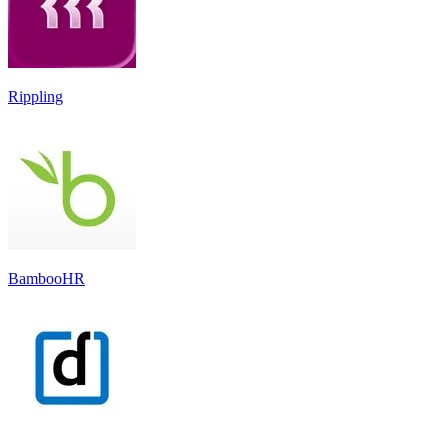
Rippling
BambooHR