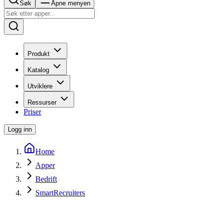
Søk
Åpne menyen
Produkt
Katalog
Utviklere
Ressurser
Priser
Logg inn
Home
Apper
Bedrift
SmartRecruiters