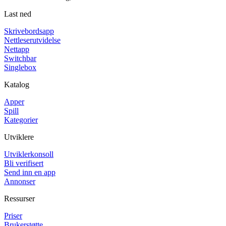
Last ned
Skrivebordsapp
Nettleserutvidelse
Nettapp
Switchbar
Singlebox
Katalog
Apper
Spill
Kategorier
Utviklere
Utviklerkonsoll
Bli verifisert
Send inn en app
Annonser
Ressurser
Priser
Brukerstøtte