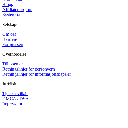
Blogg
Affiliateprogram
Systemstatus
Selskapet
Om oss
Karriere
For pressen
Overholdelse
Tillitssenter
Retningslinjer for personvern
Retningslinjer for informasjonskapsler
Juridisk
Tjenestevilkår
DMCA / DSA
Impressum