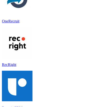
OneRecruit
RecRight