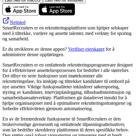
Last ned for macOS
Last ned for Windows
Nettsted
SmartRecruiters er en rekrutteringsplattform som hjelper selskaper
med å tiltrekke, vurdere og ansette talenter, med verktøy for sporing
og samarbeid.
Er du utvikleren av denne appen?
Verifiser eierskapet
for å
administrere denne oppføringen.
SmartRecruiters er en omfattende rekrutteringsprogramvare designet
for å effektivisere ansettelsesprosessen for bedrifter i alle størrelser.
Det tilbyr en serie funksjoner som imøtekommer alle
rekrutteringsfase, fra innkjøp og tiltrekker kandidater til ombord på
nye ansetter. Viktige funksjonaliteter inkluderer søkersporing,
styring av kandidater, intervjuplanlegging, tilbudsadministrasjon og
samarbeidsansatteverktøy. Plattformen gir datadrevet innsikt for å
hjelpe organisasjoner med å optimalisere rekrutteringsstrategiene og
forbedre effektiviteten gjennom automatisering.
En av de fremtredende funksjonene til SmartRecruiters er dets
brukervennlige grensesnitt og omfattende tilpasningsalternativer,
som lar bedrifter skreddersy plattformen til deres spesifikke behov.
Den støtter også robust rapportering og integreres med et bredt