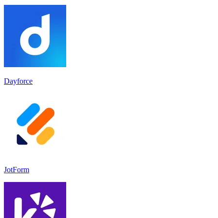
Dayforce
JotForm