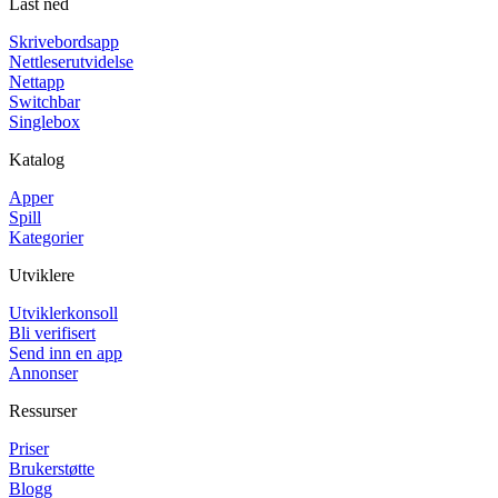
Last ned
Skrivebordsapp
Nettleserutvidelse
Nettapp
Switchbar
Singlebox
Katalog
Apper
Spill
Kategorier
Utviklere
Utviklerkonsoll
Bli verifisert
Send inn en app
Annonser
Ressurser
Priser
Brukerstøtte
Blogg