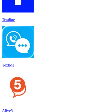
Textline
TextMe
Alive5