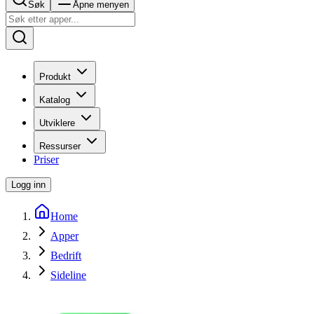
Søk
Åpne menyen
Produkt
Katalog
Utviklere
Ressurser
Priser
Logg inn
Home
Apper
Bedrift
Sideline