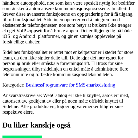
håndtere autoopphold, noe som kan være spesielt nyttig for bedrifter
som ønsker å automatisere kommunikasjonsprosessene. Imidlertid
krever disse avanserte funksjonene en oppgradering for å få tilgang
til full funksjonalitet. Sidelinjen opererer ved å integrere med
eksisterende telefontjenester, noe som betyr at brukere ikke trenger
et eget VoIP -oppsett for å bruke appen. Det er tilgjengelig på både
iOS- og Android -plattformer, og gir en sømløs opplevelse på
forskjellige enheter.
Sidelines funksjonalitet er rettet mot enkeltpersoner i stedet for store
team, da den ikke støtter delte tall. Dette gjør det mer egnet for
personlig bruk eller småskala forretningsdrift. Til tross for sine
begrensninger, tilbyr sidelinjen en enkel måte å administrere flere
telefonnumre og forbedre kommunikasjonsfleksibiliteten.
Kategorier
:
Business
Programvare for SMS-markedsføring
Ansvarsfraskrivelse: WebCatalog er ikke tilknyttet, assosiert med,
autorisert av, godkjent av eller på noen måte offisielt knyttet til
Sideline. Alle produktnavn, logoer og varemerker tilhører sine
respektive eiere.
Du liker kanskje også