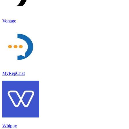
Vonage
MyRepChat
Whippy