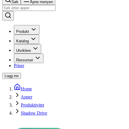
Søk
Åpne menyen
Produkt
Katalog
Utviklere
Ressurser
Priser
Logg inn
Home
Apper
Produktivitet
Shadow Drive