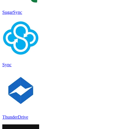
SugarSync
Sync
ThunderDrive