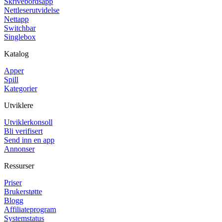
Skrivebordsapp
Nettleserutvidelse
Nettapp
Switchbar
Singlebox
Katalog
Apper
Spill
Kategorier
Utviklere
Utviklerkonsoll
Bli verifisert
Send inn en app
Annonser
Ressurser
Priser
Brukerstøtte
Blogg
Affiliateprogram
Systemstatus