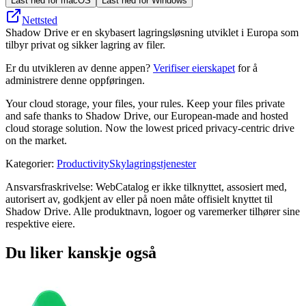
Last ned for macOS
Last ned for Windows
Nettsted
Shadow Drive er en skybasert lagringsløsning utviklet i Europa som
tilbyr privat og sikker lagring av filer.
Er du utvikleren av denne appen?
Verifiser eierskapet
for å
administrere denne oppføringen.
Your cloud storage, your files, your rules. Keep your files private
and safe thanks to Shadow Drive, our European-made and hosted
cloud storage solution. Now the lowest priced privacy-centric drive
on the market.
Kategorier
:
Productivity
Skylagringstjenester
Ansvarsfraskrivelse: WebCatalog er ikke tilknyttet, assosiert med,
autorisert av, godkjent av eller på noen måte offisielt knyttet til
Shadow Drive. Alle produktnavn, logoer og varemerker tilhører sine
respektive eiere.
Du liker kanskje også