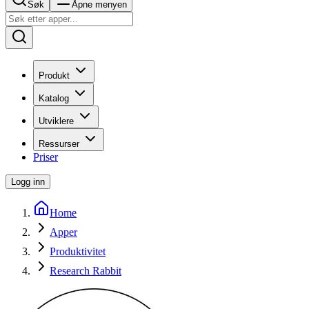
Søk
Åpne menyen
Produkt
Katalog
Utviklere
Ressurser
Priser
Logg inn
Home
Apper
Produktivitet
Research Rabbit