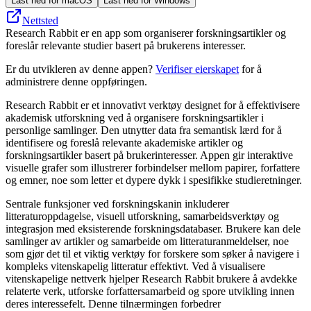
Last ned for macOS
Last ned for Windows
Nettsted
Research Rabbit er en app som organiserer forskningsartikler og
foreslår relevante studier basert på brukerens interesser.
Er du utvikleren av denne appen?
Verifiser eierskapet
for å
administrere denne oppføringen.
Research Rabbit er et innovativt verktøy designet for å effektivisere
akademisk utforskning ved å organisere forskningsartikler i
personlige samlinger. Den utnytter data fra semantisk lærd for å
identifisere og foreslå relevante akademiske artikler og
forskningsartikler basert på brukerinteresser. Appen gir interaktive
visuelle grafer som illustrerer forbindelser mellom papirer, forfattere
og emner, noe som letter et dypere dykk i spesifikke studieretninger.
Sentrale funksjoner ved forskningskanin inkluderer
litteraturoppdagelse, visuell utforskning, samarbeidsverktøy og
integrasjon med eksisterende forskningsdatabaser. Brukere kan dele
samlinger av artikler og samarbeide om litteraturanmeldelser, noe
som gjør det til et viktig verktøy for forskere som søker å navigere i
kompleks vitenskapelig litteratur effektivt. Ved å visualisere
vitenskapelige nettverk hjelper Research Rabbit brukere å avdekke
relaterte verk, utforske forfattersamarbeid og spore utvikling innen
deres interessefelt. Denne tilnærmingen forbedrer