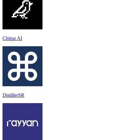
Chirpz AI
DistillerSR