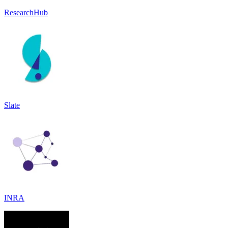
ResearchHub
Slate
INRA