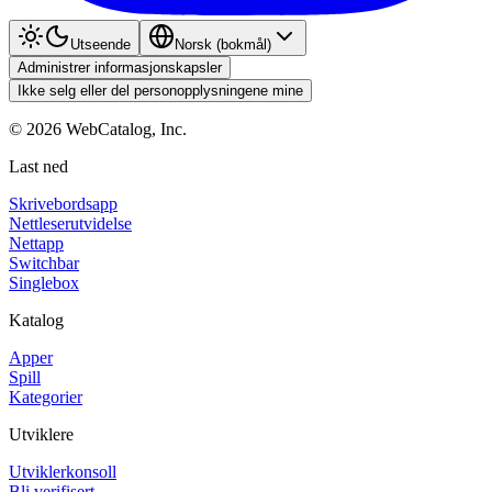
Utseende
Norsk (bokmål)
Administrer informasjonskapsler
Ikke selg eller del personopplysningene mine
©
2026
WebCatalog, Inc.
Last ned
Skrivebordsapp
Nettleserutvidelse
Nettapp
Switchbar
Singlebox
Katalog
Apper
Spill
Kategorier
Utviklere
Utviklerkonsoll
Bli verifisert