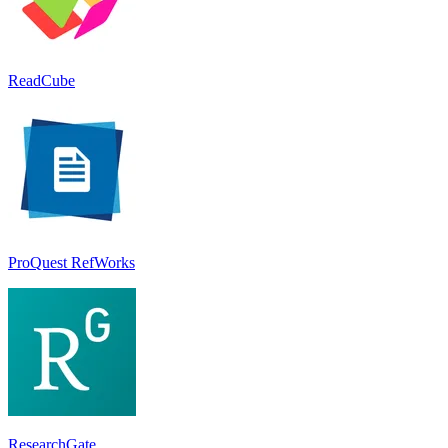
ReadCube
ProQuest RefWorks
ResearchGate