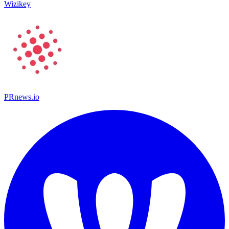
Wizikey
PRnews.io