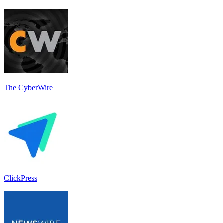
The CyberWire
ClickPress