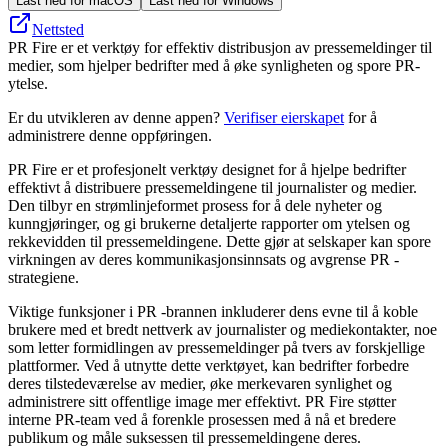
Last ned for macOS
Last ned for Windows
Nettsted
PR Fire er et verktøy for effektiv distribusjon av pressemeldinger til
medier, som hjelper bedrifter med å øke synligheten og spore PR-
ytelse.
Er du utvikleren av denne appen?
Verifiser eierskapet
for å
administrere denne oppføringen.
PR Fire er et profesjonelt verktøy designet for å hjelpe bedrifter
effektivt å distribuere pressemeldingene til journalister og medier.
Den tilbyr en strømlinjeformet prosess for å dele nyheter og
kunngjøringer, og gi brukerne detaljerte rapporter om ytelsen og
rekkevidden til pressemeldingene. Dette gjør at selskaper kan spore
virkningen av deres kommunikasjonsinnsats og avgrense PR -
strategiene.
Viktige funksjoner i PR -brannen inkluderer dens evne til å koble
brukere med et bredt nettverk av journalister og mediekontakter, noe
som letter formidlingen av pressemeldinger på tvers av forskjellige
plattformer. Ved å utnytte dette verktøyet, kan bedrifter forbedre
deres tilstedeværelse av medier, øke merkevaren synlighet og
administrere sitt offentlige image mer effektivt. PR Fire støtter
interne PR-team ved å forenkle prosessen med å nå et bredere
publikum og måle suksessen til pressemeldingene deres.