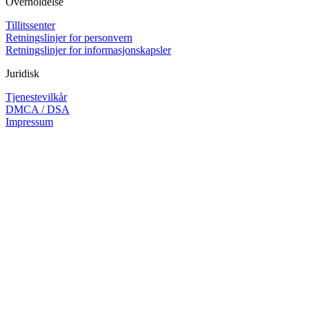
Overholdelse
Tillitssenter
Retningslinjer for personvern
Retningslinjer for informasjonskapsler
Juridisk
Tjenestevilkår
DMCA / DSA
Impressum