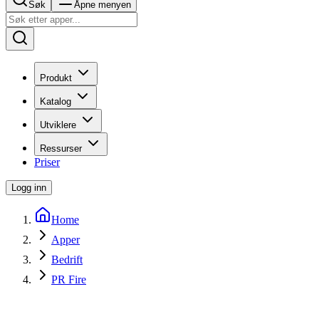
Søk
Åpne menyen
Produkt
Katalog
Utviklere
Ressurser
Priser
Logg inn
Home
Apper
Bedrift
PR Fire