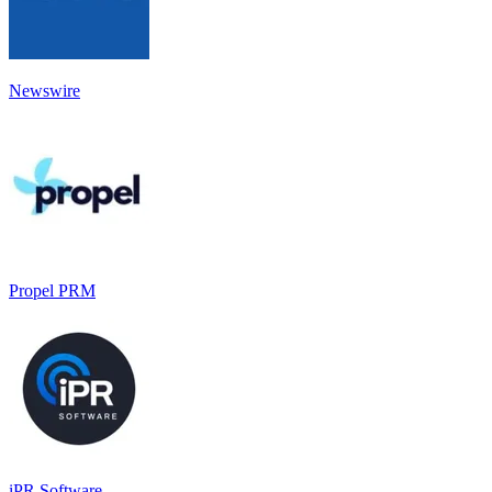
Newswire
Propel PRM
iPR Software