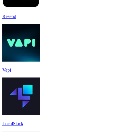
Resend
Vapi
LocalStack