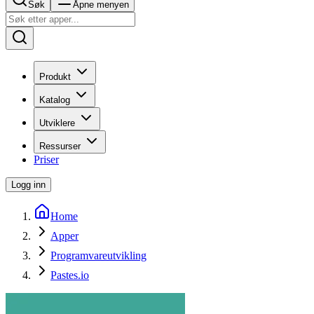
Søk
Åpne menyen
Produkt
Katalog
Utviklere
Ressurser
Priser
Logg inn
Home
Apper
Programvareutvikling
Pastes.io