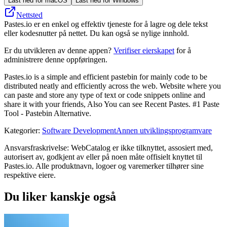
Last ned for macOS
Last ned for Windows
Nettsted
Pastes.io er en enkel og effektiv tjeneste for å lagre og dele tekst
eller kodesnutter på nettet. Du kan også se nylige innhold.
Er du utvikleren av denne appen?
Verifiser eierskapet
for å
administrere denne oppføringen.
Pastes.io is a simple and efficient pastebin for mainly code to be
distributed neatly and efficiently across the web. Website where you
can paste and store any type of text or code snippets online and
share it with your friends, Also You can see Recent Pastes. #1 Paste
Tool - Pastebin Alternative.
Kategorier
:
Software Development
Annen utviklingsprogramvare
Ansvarsfraskrivelse: WebCatalog er ikke tilknyttet, assosiert med,
autorisert av, godkjent av eller på noen måte offisielt knyttet til
Pastes.io. Alle produktnavn, logoer og varemerker tilhører sine
respektive eiere.
Du liker kanskje også