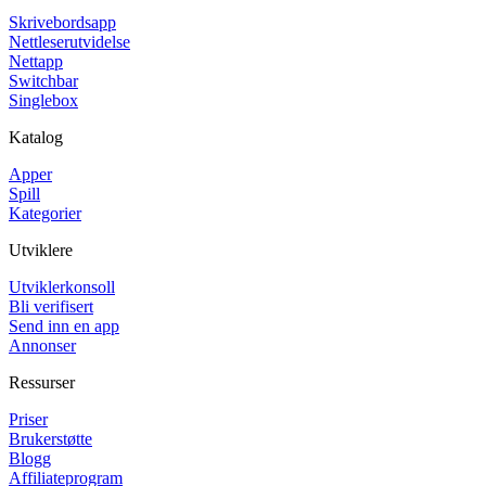
Skrivebordsapp
Nettleserutvidelse
Nettapp
Switchbar
Singlebox
Katalog
Apper
Spill
Kategorier
Utviklere
Utviklerkonsoll
Bli verifisert
Send inn en app
Annonser
Ressurser
Priser
Brukerstøtte
Blogg
Affiliateprogram