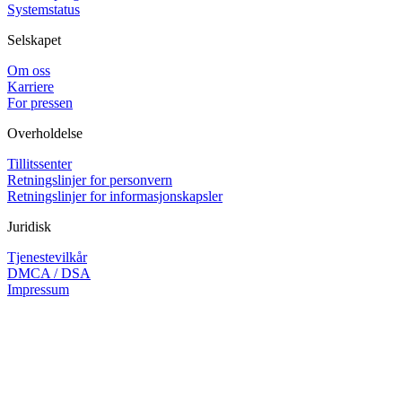
Systemstatus
Selskapet
Om oss
Karriere
For pressen
Overholdelse
Tillitssenter
Retningslinjer for personvern
Retningslinjer for informasjonskapsler
Juridisk
Tjenestevilkår
DMCA / DSA
Impressum