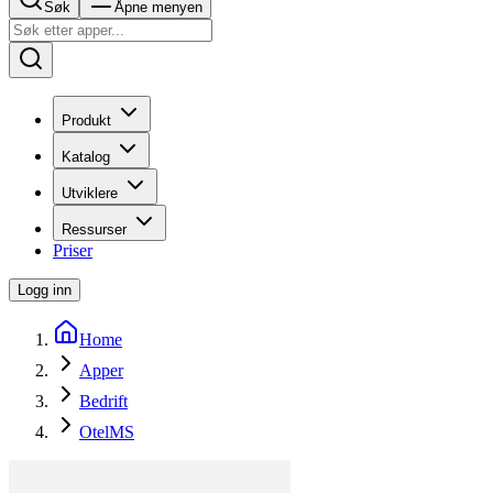
Søk
Åpne menyen
Produkt
Katalog
Utviklere
Ressurser
Priser
Logg inn
Home
Apper
Bedrift
OtelMS