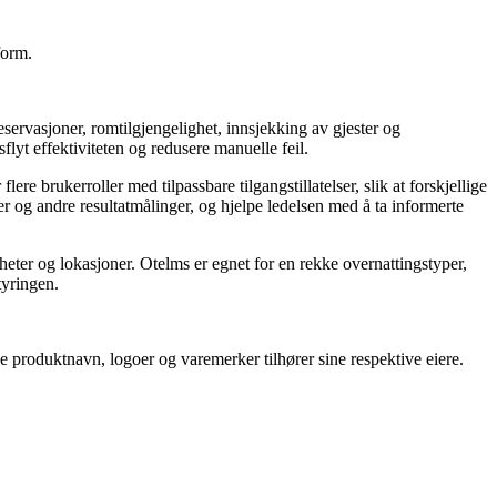
form.
reservasjoner, romtilgjengelighet, innsjekking av gjester og
flyt effektiviteten og redusere manuelle feil.
e brukerroller med tilpassbare tilgangstillatelser, slik at forskjellige
er og andre resultatmålinger, og hjelpe ledelsen med å ta informerte
enheter og lokasjoner. Otelms er egnet for en rekke overnattingstyper,
tyringen.
lle produktnavn, logoer og varemerker tilhører sine respektive eiere.