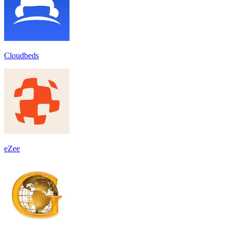
Cloudbeds
eZee