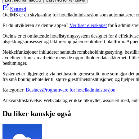
Last ned for macOS
Last ned for Windows
Nettsted
OtelMS er en skyløsning for hotelladministrasjon som automatiserer rese
Er du utvikleren av denne appen?
Verifiser eierskapet
for å administr
Otelms er et omfattende hotellstyringssystem designet for å effektiviser
utsjekkingsprosesser og fakturering på en sentralisert plattform. Appen 
Nøkkelfunksjoner inkluderer sanntids rombeholdningsstyring, bestilling 
avdelinger kan samarbeide mens de opprettholder datasikkerhet. I tille
beslutninger.
Systemet er tilgjengelig via nettbaserte grensesnitt, noe som gjør det p
fra små boutiquehoteller til større gjestfrihetsinstitusjoner, og hjelper
Kategorier
:
Business
Programvare for hotelladministrasjon
Ansvarsfraskrivelse: WebCatalog er ikke tilknyttet, assosiert med, auto
Du liker kanskje også