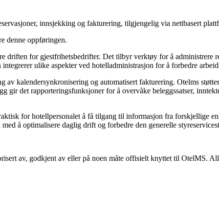
rvasjoner, innsjekking og fakturering, tilgjengelig via nettbasert platt
ere denne oppføringen.
e driften for gjestfrihetsbedrifter. Det tilbyr verktøy for å administrere 
integrerer ulike aspekter ved hotelladministrasjon for å forbedre arbeids
av kalendersynkronisering og automatisert fakturering. Otelms støtter fler
gg gir det rapporteringsfunksjoner for å overvåke beleggssatser, inntekt
raktisk for hotellpersonalet å få tilgang til informasjon fra forskjellige 
 til med å optimalisere daglig drift og forbedre den generelle styreservices
risert av, godkjent av eller på noen måte offisielt knyttet til OtelMS. A