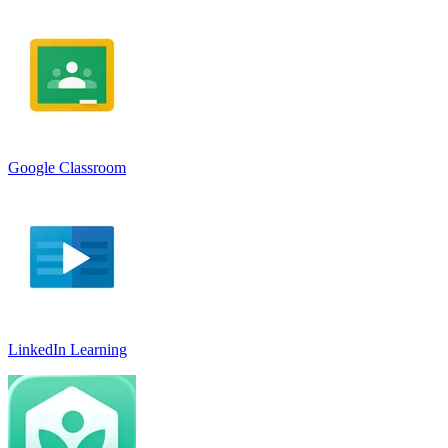
Google Classroom
LinkedIn Learnin‪g