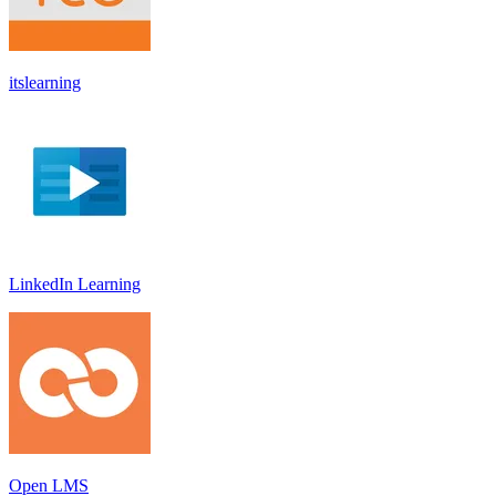
itslearning
LinkedIn Learnin‪g
Open LMS