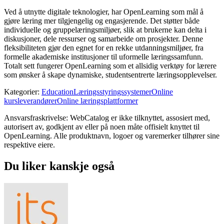
Ved å utnytte digitale teknologier, har OpenLearning som mål å
gjøre læring mer tilgjengelig og engasjerende. Det støtter både
individuelle og gruppelæringsmiljøer, slik at brukerne kan delta i
diskusjoner, dele ressurser og samarbeide om prosjekter. Denne
fleksibiliteten gjør den egnet for en rekke utdanningsmiljøer, fra
formelle akademiske institusjoner til uformelle læringssamfunn.
Totalt sett fungerer OpenLearning som et allsidig verktøy for lærere
som ønsker å skape dynamiske, studentsentrerte læringsopplevelser.
Kategorier
:
Education
Læringsstyringssystemer
Online
kursleverandører
Online læringsplattformer
Ansvarsfraskrivelse: WebCatalog er ikke tilknyttet, assosiert med,
autorisert av, godkjent av eller på noen måte offisielt knyttet til
OpenLearning. Alle produktnavn, logoer og varemerker tilhører sine
respektive eiere.
Du liker kanskje også