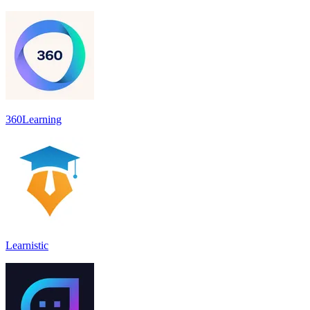
360Learning
Learnistic