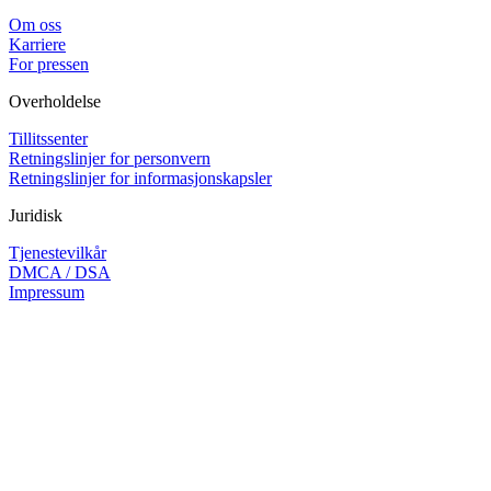
Om oss
Karriere
For pressen
Overholdelse
Tillitssenter
Retningslinjer for personvern
Retningslinjer for informasjonskapsler
Juridisk
Tjenestevilkår
DMCA / DSA
Impressum