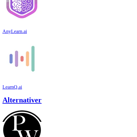
AnyLearn.ai
LearnQ.ai
Alternativer