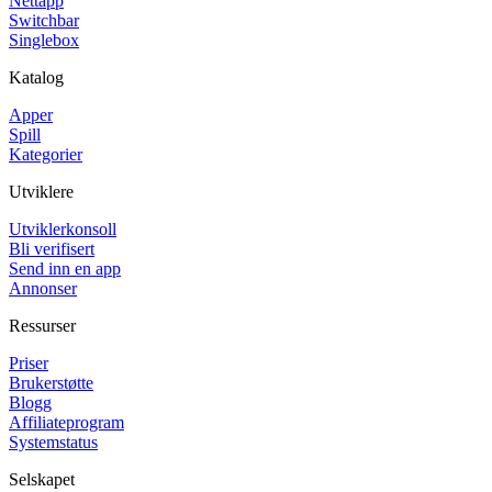
Nettapp
Switchbar
Singlebox
Katalog
Apper
Spill
Kategorier
Utviklere
Utviklerkonsoll
Bli verifisert
Send inn en app
Annonser
Ressurser
Priser
Brukerstøtte
Blogg
Affiliateprogram
Systemstatus
Selskapet