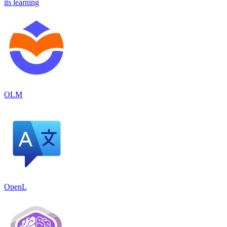
its learning
OLM
OpenL