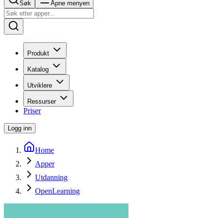
Søk
Åpne menyen
Produkt
Katalog
Utviklere
Ressurser
Priser
Logg inn
Home
Apper
Utdanning
OpenLearning