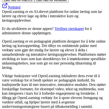
Last ned for macOS
Last ned for Windows
Nettsted
OpenLearning er en AI-drevet plattform for online læring som lar
lærere og elever lage og delta i interaktive kurs og
læringsopplevelser.
Er du utvikleren av denne appen?
Verifiser eierskapet
for å
administrere denne oppføringen.
OpenLearning er en pedagogisk plattform designet for å lette online
læring og kursoppretting. Det tilbyr en omfattende pakke med
verktøy som gjør det mulig for lærere og elever å delta i
samarbeidende og interaktive læringsopplevelser. Plattformen støtter
utvikling av kurs som kan skreddersys for å imøtekomme spesifikke
utdanningsbehov, noe som gir en mer personlig tilnærming til
læring.
Viktige funksjoner ved OpenLearning inkluderer dens evne til å
være vertskap for et bredt spekter av pedagogisk innhold, fra
tradisjonelle kurs til mer innovative, interaktive moduler. Den støtter
forskjellige formater, for eksempel video, tekst og multimedia, som
kan integreres i kurs for å forbedre engasjement og forståelse. I
tillegg gir OpenLearning verktøy for å spore elevens fremgang og
vurdere utfall, og hjelper lærere med å avgrense
undervisningsstrategiene basert på tilbakemelding i sanntid.