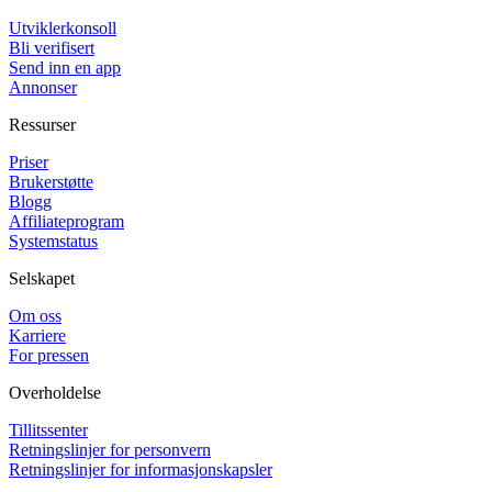
Utviklerkonsoll
Bli verifisert
Send inn en app
Annonser
Ressurser
Priser
Brukerstøtte
Blogg
Affiliateprogram
Systemstatus
Selskapet
Om oss
Karriere
For pressen
Overholdelse
Tillitssenter
Retningslinjer for personvern
Retningslinjer for informasjonskapsler