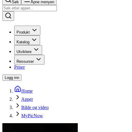
Søk
Åpne menyen
Produkt
Katalog
Utviklere
Ressurser
Priser
Logg inn
Home
Apper
Bilde og video
MyPicNow