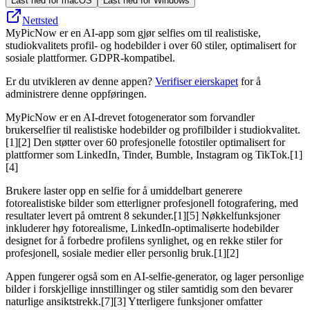
Last ned for macOS
Last ned for Windows
Nettsted
MyPicNow er en AI-app som gjør selfies om til realistiske,
studiokvalitets profil- og hodebilder i over 60 stiler, optimalisert for
sosiale plattformer. GDPR-kompatibel.
Er du utvikleren av denne appen?
Verifiser eierskapet
for å
administrere denne oppføringen.
MyPicNow er en AI-drevet fotogenerator som forvandler
brukerselfier til realistiske hodebilder og profilbilder i studiokvalitet.
[1][2] Den støtter over 60 profesjonelle fotostiler optimalisert for
plattformer som LinkedIn, Tinder, Bumble, Instagram og TikTok.[1]
[4]
Brukere laster opp en selfie for å umiddelbart generere
fotorealistiske bilder som etterligner profesjonell fotografering, med
resultater levert på omtrent 8 sekunder.[1][5] Nøkkelfunksjoner
inkluderer høy fotorealisme, LinkedIn-optimaliserte hodebilder
designet for å forbedre profilens synlighet, og en rekke stiler for
profesjonell, sosiale medier eller personlig bruk.[1][2]
Appen fungerer også som en AI-selfie-generator, og lager personlige
bilder i forskjellige innstillinger og stiler samtidig som den bevarer
naturlige ansiktstrekk.[7][3] Ytterligere funksjoner omfatter