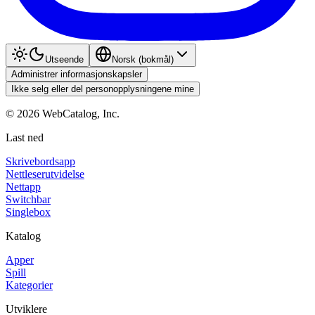
Utseende
Norsk (bokmål)
Administrer informasjonskapsler
Ikke selg eller del personopplysningene mine
©
2026
WebCatalog, Inc.
Last ned
Skrivebordsapp
Nettleserutvidelse
Nettapp
Switchbar
Singlebox
Katalog
Apper
Spill
Kategorier
Utviklere