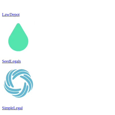
LawDepot
SeedLegals
SimpleLegal