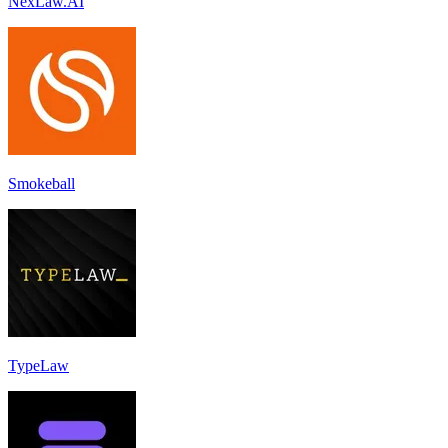
NexLaw.AI
Smokeball
TypeLaw