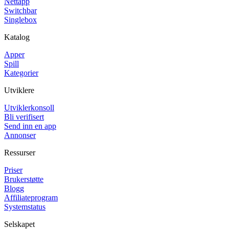
Nettapp
Switchbar
Singlebox
Katalog
Apper
Spill
Kategorier
Utviklere
Utviklerkonsoll
Bli verifisert
Send inn en app
Annonser
Ressurser
Priser
Brukerstøtte
Blogg
Affiliateprogram
Systemstatus
Selskapet