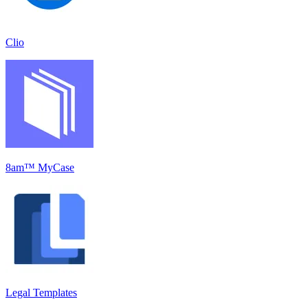
Clio
8am™ MyCase
Legal Templates