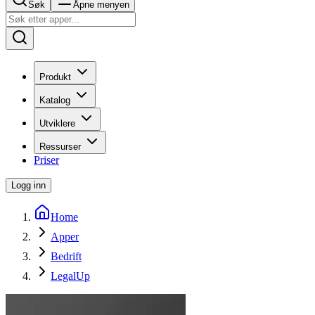
Søk
Åpne menyen
Produkt
Katalog
Utviklere
Ressurser
Priser
Logg inn
Home
Apper
Bedrift
LegalUp