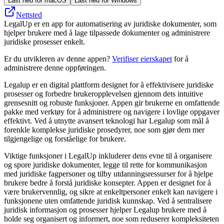
Last ned for macOS
Last ned for Windows
Nettsted
LegalUp er en app for automatisering av juridiske dokumenter, som
hjelper brukere med å lage tilpassede dokumenter og administrere
juridiske prosesser enkelt.
Er du utvikleren av denne appen?
Verifiser eierskapet
for å
administrere denne oppføringen.
Legalup er en digital plattform designet for å effektivisere juridiske
prosesser og forbedre brukeropplevelsen gjennom dets intuitive
grensesnitt og robuste funksjoner. Appen gir brukerne en omfattende
pakke med verktøy for å administrere og navigere i lovlige oppgaver
effektivt. Ved å utnytte avansert teknologi har Legalup som mål å
forenkle komplekse juridiske prosedyrer, noe som gjør dem mer
tilgjengelige og forståelige for brukere.
Viktige funksjoner i LegalUp inkluderer dens evne til å organisere
og spore juridiske dokumenter, legge til rette for kommunikasjon
med juridiske fagpersoner og tilby utdanningsressurser for å hjelpe
brukere bedre å forstå juridiske konsepter. Appen er designet for å
være brukervennlig, og sikre at enkeltpersoner enkelt kan navigere i
funksjonene uten omfattende juridisk kunnskap. Ved å sentralisere
juridisk informasjon og prosesser hjelper Legalup brukere med å
holde seg organisert og informert, noe som reduserer kompleksiteten