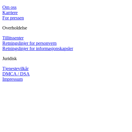
Om oss
Karriere
For pressen
Overholdelse
Tillitssenter
Retningslinjer for personvern
Retningslinjer for informasjonskapsler
Juridisk
Tjenestevilkår
DMCA / DSA
Impressum