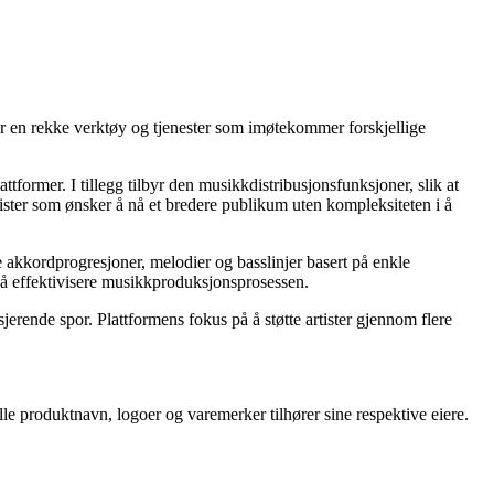
yr en rekke verktøy og tjenester som imøtekommer forskjellige
attformer. I tillegg tilbyr den musikkdistribusjonsfunksjoner, slik at
tister som ønsker å nå et bredere publikum uten kompleksiteten i å
 akkordprogresjoner, melodier og basslinjer basert på enkle
på å effektivisere musikkproduksjonsprosessen.
sjerende spor. Plattformens fokus på å støtte artister gjennom flere
lle produktnavn, logoer og varemerker tilhører sine respektive eiere.