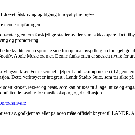
-drevet låtskriving og tilgang til royaltyfrie prøver.
ere denne oppføringen.
odusenter gjennom forskjellige stadier av deres musikkskapere. Det tilb
iving og promotering.
rbedre kvaliteten på sporene sine for optimal avspilling på forskjellige pl
 Spotify, Apple Music og mer. Denne funksjonen er spesielt nyttig for ar
rivingsverktøy. For eksempel hjelper Landr -komponisten til å generere
irasjon. Dette verktøyet er integrert i Landr Studio Suite, som tar sikte 
inkludert kroker, løkker og beats, som kan brukes til å lage unike og enga
en omfattende løsning for musikkskaping og distribusjon.
oprogramvare
risert av, godkjent av eller på noen måte offisielt knyttet til LANDR. A