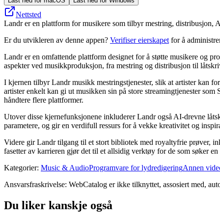
Last ned for macOS
Last ned for Windows
Nettsted
Landr er en plattform for musikere som tilbyr mestring, distribusjon, AI
Er du utvikleren av denne appen?
Verifiser eierskapet
for å administr
Landr er en omfattende plattform designet for å støtte musikere og pr
aspekter ved musikkproduksjon, fra mestring og distribusjon til låtskr
I kjernen tilbyr Landr musikk mestringstjenester, slik at artister kan fo
artister enkelt kan gi ut musikken sin på store streamingtjenester som
håndtere flere plattformer.
Utover disse kjernefunksjonene inkluderer Landr også AI-drevne låtsk
parametere, og gir en verdifull ressurs for å vekke kreativitet og insp
Videre gir Landr tilgang til et stort bibliotek med royaltyfrie prøver, 
fasetter av karrieren gjør det til et allsidig verktøy for de som søker 
Kategorier
:
Music & Audio
Programvare for lydredigering
Annen vide
Ansvarsfraskrivelse: WebCatalog er ikke tilknyttet, assosiert med, auto
Du liker kanskje også