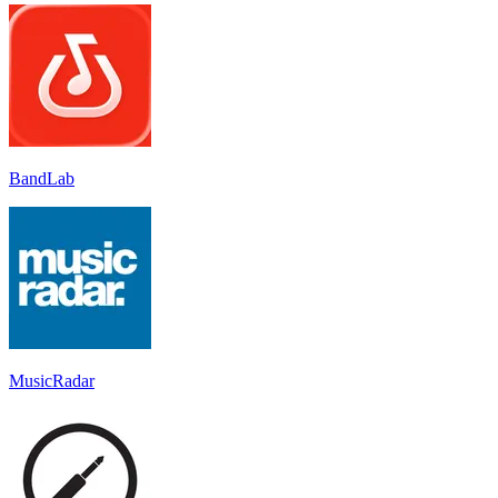
BandLab
MusicRadar