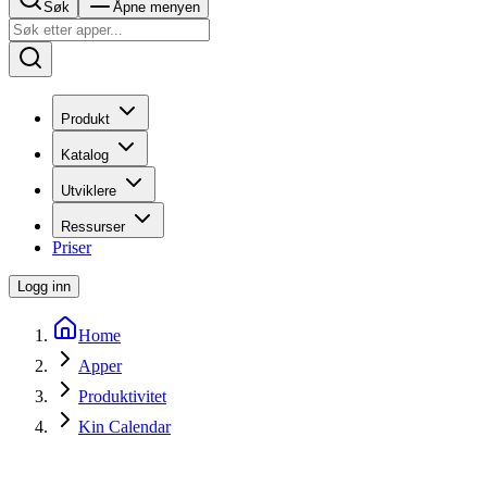
Søk
Åpne menyen
Produkt
Katalog
Utviklere
Ressurser
Priser
Logg inn
Home
Apper
Produktivitet
Kin Calendar