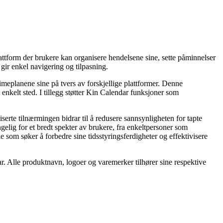
plattform der brukere kan organisere hendelsene sine, sette påminnelser
 gir enkel navigering og tilpasning.
timeplanene sine på tvers av forskjellige plattformer. Denne
t enkelt sted. I tillegg støtter Kin Calendar funksjoner som
serte tilnærmingen bidrar til å redusere sannsynligheten for tapte
elig for et bredt spekter av brukere, fra enkeltpersoner som
le som søker å forbedre sine tidsstyringsferdigheter og effektivisere
dar. Alle produktnavn, logoer og varemerker tilhører sine respektive