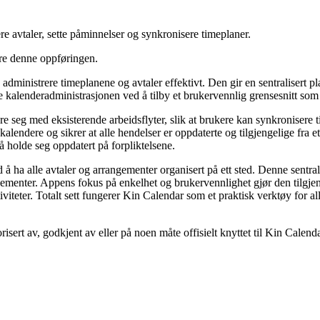
e avtaler, sette påminnelser og synkronisere timeplaner.
ere denne oppføringen.
 administrere timeplanene og avtaler effektivt. Den gir en sentralisert 
re kalenderadministrasjonen ved å tilby et brukervennlig grensesnitt som
re seg med eksisterende arbeidsflyter, slik at brukere kan synkronisere 
kalendere og sikrer at alle hendelser er oppdaterte og tilgjengelige fra e
å holde seg oppdatert på forpliktelsene.
 ha alle avtaler og arrangementer organisert på ett sted. Denne sentrali
gementer. Appens fokus på enkelhet og brukervennlighet gjør den tilgjeng
viteter. Totalt sett fungerer Kin Calendar som et praktisk verktøy for al
risert av, godkjent av eller på noen måte offisielt knyttet til Kin Calen