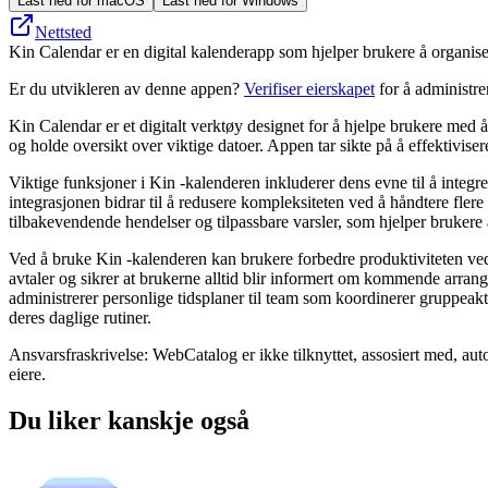
Last ned for macOS
Last ned for Windows
Nettsted
Kin Calendar er en digital kalenderapp som hjelper brukere å organiser
Er du utvikleren av denne appen?
Verifiser eierskapet
for å administr
Kin Calendar er et digitalt verktøy designet for å hjelpe brukere med å
og holde oversikt over viktige datoer. Appen tar sikte på å effektivise
Viktige funksjoner i Kin -kalenderen inkluderer dens evne til å integre
integrasjonen bidrar til å redusere kompleksiteten ved å håndtere flere 
tilbakevendende hendelser og tilpassbare varsler, som hjelper brukere 
Ved å bruke Kin -kalenderen kan brukere forbedre produktiviteten ved å
avtaler og sikrer at brukerne alltid blir informert om kommende arran
administrerer personlige tidsplaner til team som koordinerer gruppeakti
deres daglige rutiner.
Ansvarsfraskrivelse: WebCatalog er ikke tilknyttet, assosiert med, auto
eiere.
Du liker kanskje også