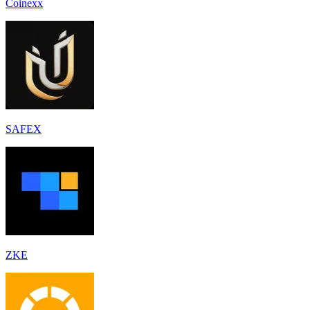
Coinexx
SAFEX
ZKE