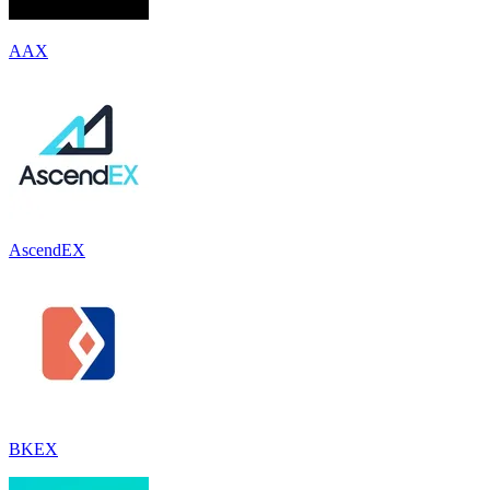
AAX
AscendEX
BKEX