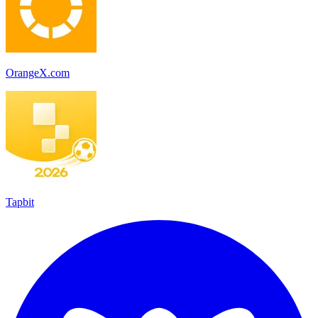
OrangeX.com
Tapbit