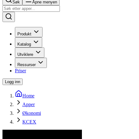
Søk
Åpne menyen
Produkt
Katalog
Utviklere
Ressurser
Priser
Logg inn
Home
Apper
Økonomi
KCEX