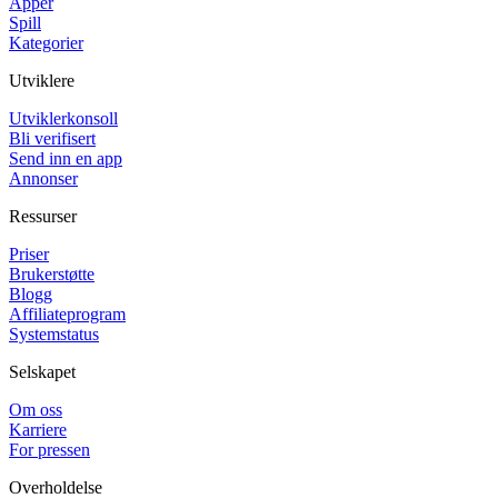
Apper
Spill
Kategorier
Utviklere
Utviklerkonsoll
Bli verifisert
Send inn en app
Annonser
Ressurser
Priser
Brukerstøtte
Blogg
Affiliateprogram
Systemstatus
Selskapet
Om oss
Karriere
For pressen
Overholdelse