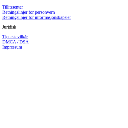
Tillitssenter
Retningslinjer for personvern
Retningslinjer for informasjonskapsler
Juridisk
Tjenestevilkår
DMCA / DSA
Impressum