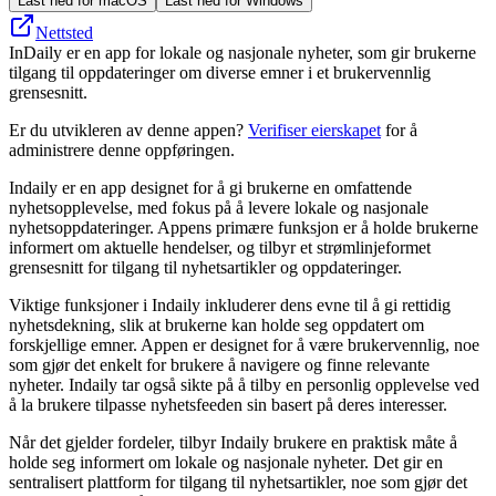
Last ned for macOS
Last ned for Windows
Nettsted
InDaily er en app for lokale og nasjonale nyheter, som gir brukerne
tilgang til oppdateringer om diverse emner i et brukervennlig
grensesnitt.
Er du utvikleren av denne appen?
Verifiser eierskapet
for å
administrere denne oppføringen.
Indaily er en app designet for å gi brukerne en omfattende
nyhetsopplevelse, med fokus på å levere lokale og nasjonale
nyhetsoppdateringer. Appens primære funksjon er å holde brukerne
informert om aktuelle hendelser, og tilbyr et strømlinjeformet
grensesnitt for tilgang til nyhetsartikler og oppdateringer.
Viktige funksjoner i Indaily inkluderer dens evne til å gi rettidig
nyhetsdekning, slik at brukerne kan holde seg oppdatert om
forskjellige emner. Appen er designet for å være brukervennlig, noe
som gjør det enkelt for brukere å navigere og finne relevante
nyheter. Indaily tar også sikte på å tilby en personlig opplevelse ved
å la brukere tilpasse nyhetsfeeden sin basert på deres interesser.
Når det gjelder fordeler, tilbyr Indaily brukere en praktisk måte å
holde seg informert om lokale og nasjonale nyheter. Det gir en
sentralisert plattform for tilgang til nyhetsartikler, noe som gjør det