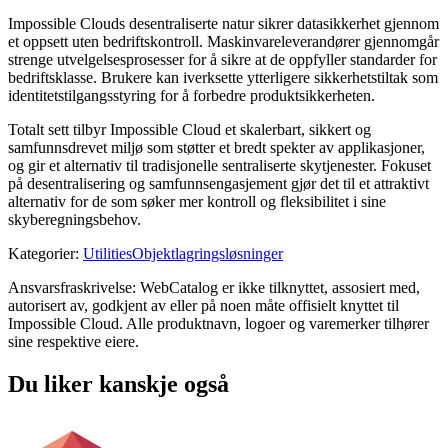
Impossible Clouds desentraliserte natur sikrer datasikkerhet gjennom
et oppsett uten bedriftskontroll. Maskinvareleverandører gjennomgår
strenge utvelgelsesprosesser for å sikre at de oppfyller standarder for
bedriftsklasse. Brukere kan iverksette ytterligere sikkerhetstiltak som
identitetstilgangsstyring for å forbedre produktsikkerheten.
Totalt sett tilbyr Impossible Cloud et skalerbart, sikkert og
samfunnsdrevet miljø som støtter et bredt spekter av applikasjoner,
og gir et alternativ til tradisjonelle sentraliserte skytjenester. Fokuset
på desentralisering og samfunnsengasjement gjør det til et attraktivt
alternativ for de som søker mer kontroll og fleksibilitet i sine
skyberegningsbehov.
Kategorier
:
Utilities
Objektlagringsløsninger
Ansvarsfraskrivelse: WebCatalog er ikke tilknyttet, assosiert med,
autorisert av, godkjent av eller på noen måte offisielt knyttet til
Impossible Cloud. Alle produktnavn, logoer og varemerker tilhører
sine respektive eiere.
Du liker kanskje også