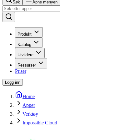
Søk
Åpne menyen
Produkt
Katalog
Utviklere
Ressurser
Priser
Logg inn
Home
Apper
Verktøy
Impossible Cloud