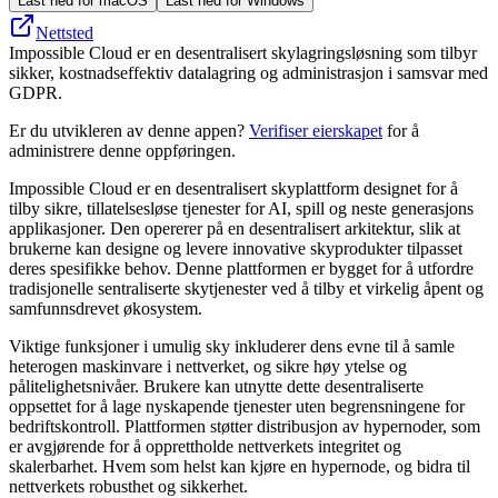
Last ned for macOS
Last ned for Windows
Nettsted
Impossible Cloud er en desentralisert skylagringsløsning som tilbyr
sikker, kostnadseffektiv datalagring og administrasjon i samsvar med
GDPR.
Er du utvikleren av denne appen?
Verifiser eierskapet
for å
administrere denne oppføringen.
Impossible Cloud er en desentralisert skyplattform designet for å
tilby sikre, tillatelsesløse tjenester for AI, spill og neste generasjons
applikasjoner. Den opererer på en desentralisert arkitektur, slik at
brukerne kan designe og levere innovative skyprodukter tilpasset
deres spesifikke behov. Denne plattformen er bygget for å utfordre
tradisjonelle sentraliserte skytjenester ved å tilby et virkelig åpent og
samfunnsdrevet økosystem.
Viktige funksjoner i umulig sky inkluderer dens evne til å samle
heterogen maskinvare i nettverket, og sikre høy ytelse og
pålitelighetsnivåer. Brukere kan utnytte dette desentraliserte
oppsettet for å lage nyskapende tjenester uten begrensningene for
bedriftskontroll. Plattformen støtter distribusjon av hypernoder, som
er avgjørende for å opprettholde nettverkets integritet og
skalerbarhet. Hvem som helst kan kjøre en hypernode, og bidra til
nettverkets robusthet og sikkerhet.