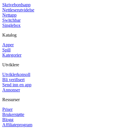
Skrivebordsapp
Nettleserutvidelse
Nettapp
Switchbar
Singlebox
Katalog
Apper
Spill
Kategorier
Utviklere
Utviklerkonsoll
Bli verifisert
Send inn en app
Annonser
Ressurser
Priser
Brukerstøtte
Blogg
Affiliateprogram