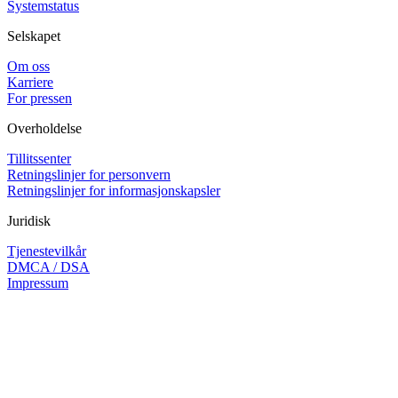
Systemstatus
Selskapet
Om oss
Karriere
For pressen
Overholdelse
Tillitssenter
Retningslinjer for personvern
Retningslinjer for informasjonskapsler
Juridisk
Tjenestevilkår
DMCA / DSA
Impressum