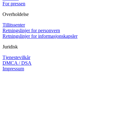
For pressen
Overholdelse
Tillitssenter
Retningslinjer for personvern
Retningslinjer for informasjonskapsler
Juridisk
Tjenestevilkår
DMCA / DSA
Impressum