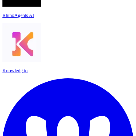
RhinoAgents AI
Knowledg.io