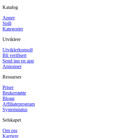
Katalog
Apper
Spill
Kategorier
Utviklere
Utviklerkonsoll
Bli verifisert
Send inn en app
Annonser
Ressurser
Priser
Brukerstøtte
Blogg
Affiliateprogram
Systemstatus
Selskapet
Om oss
Karriere