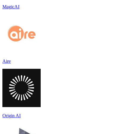
MagicAI
Aire
Origin AI