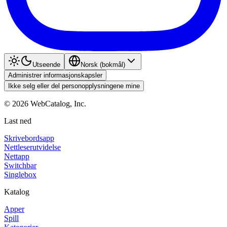
Utseende
Norsk (bokmål)
Administrer informasjonskapsler
Ikke selg eller del personopplysningene mine
©
2026
WebCatalog, Inc.
Last ned
Skrivebordsapp
Nettleserutvidelse
Nettapp
Switchbar
Singlebox
Katalog
Apper
Spill