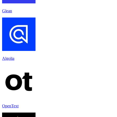
Glean
Algolia
OpenText