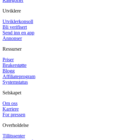
Kategorier
Utviklere
Utviklerkonsoll
Bli verifisert
Send inn en app
Annonser
Ressurser
Priser
Brukerstøtte
Blogg
Affiliateprogram
Systemstatus
Selskapet
Om oss
Karriere
For pressen
Overholdelse
Tillitssenter