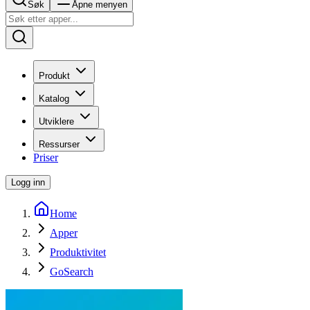
Søk
Åpne menyen
Produkt
Katalog
Utviklere
Ressurser
Priser
Logg inn
Home
Apper
Produktivitet
GoSearch