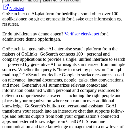
Last ned for macOS
Last ned for Windows
Nettsted
GoSearch er en AI-plattform for bedriftsøk som kobler over 100
applikasjoner, og gir ett grensesnitt for å søke etter informasjon og
ressurser.
Er du utvikleren av denne appen?
Verifiser eierskapet
for å
administrere denne oppføringen.
GoSearch is a generative AI enterprise search platform from the
makers of GoLinks. GoSearch connects 100+ personal and
company applications to provide a single, unified interface to search
— powered by generative AI for insights summarized from multiple
sources. Whether the query is “how to reset my password” or “q4
roadmap,” GoSearch works like Google to surface resources based
on relevance: internal documents, people, tasks, chat conversations,
and more. Generative AI summarizes relevant context and
information contained within personal and company resources to
deliver a comprehensive answer — including the right people and
places in your organization where you can uncover additional
knowledge. GoSearch’s built-in conversational assistant, GoAI,
transforms your search into an interactive chat that supports follow-
ups and returns outputs from both your organization’s connected
apps and external knowledge from ChatGPT. Streamline
communication and take knowledge management to a new level of